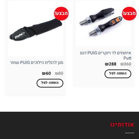
מבצע!
מבצע!
איתותים לד וינקרים PUIG דגם
Putt
מגן לרגלית הילוכים PUIG שחור
המחיר
המחיר
₪
288
₪
360
המקורי
הנוכחי
היה:
הוא:
המחיר
המחיר
₪
60
₪
80
הוספה לסל
₪288.
₪360.
המקורי
הנוכחי
היה:
הוא:
הוספה לסל
₪60.
₪80.
אודותינו