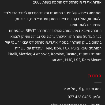
אודות איי די מוטורספורט הוקמה בשנת 2008
ומתמחה בייבוא של מיטב המותגים והציוד הנדרש לרוכב הדו-גלגלי
ולאופנוע, החל בקסדות וציוד ממוגן ועד מצלמות, דיבוריות,
ושיפורים לאופנועים.
החברה מייבאת את המותג ההולנדי היוקרתי REV'IT! שמפתחת
כבר מעל 80 שנה מיגון איכותי ברמה הכי גבוהה שניתן למצוא
בתחום בשוק העולמי. בנוסף, איי.די.מוטורספורט יבואן רשמי של
המותגים Held, Icon, TCX, Puig, R&G ועובדים עם עשרות
מותגים נוספים Pirelli, Metzler, Akrapovic, Komine, Castrol,
Arai, HJC, LS2, Ram Mount ועוד…
החנות
כתובת: שוקן 15, תל אביב
טלפון: 077-423-0405