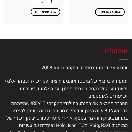
בחר אפשרויות
בחר אפשרויות
למוצר
למוצר
זה
זה
יש
יש
מספר
מספר
סוגים.
סוגים.
ניתן
ניתן
אודותינו
לבחור
לבחור
את
את
אודות איי די מוטורספורט הוקמה בשנת 2008
האפשרויות
האפשרויות
בעמוד
בעמוד
המוצר
המוצר
ומתמחה בייבוא של מיטב המותגים והציוד הנדרש לרוכב הדו-גלגלי
ולאופנוע, החל בקסדות וציוד ממוגן ועד מצלמות, דיבוריות,
ושיפורים לאופנועים.
החברה מייבאת את המותג ההולנדי היוקרתי REV'IT! שמפתחת
כבר מעל 80 שנה מיגון איכותי ברמה הכי גבוהה שניתן למצוא
בתחום בשוק העולמי. בנוסף, איי.די.מוטורספורט יבואן רשמי של
המותגים Held, Icon, TCX, Puig, R&G ועובדים עם עשרות