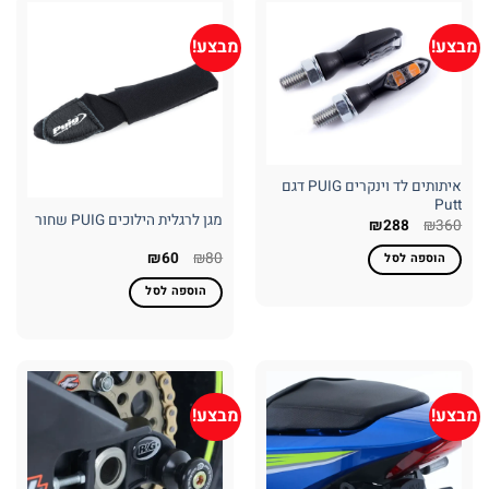
מבצע!
מבצע!
איתותים לד וינקרים PUIG דגם
Putt
מגן לרגלית הילוכים PUIG שחור
המחיר
המחיר
₪
288
₪
360
המקורי
הנוכחי
היה:
הוא:
המחיר
המחיר
₪
60
₪
80
הוספה לסל
₪288.
₪360.
המקורי
הנוכחי
היה:
הוא:
הוספה לסל
₪60.
₪80.
מבצע!
מבצע!