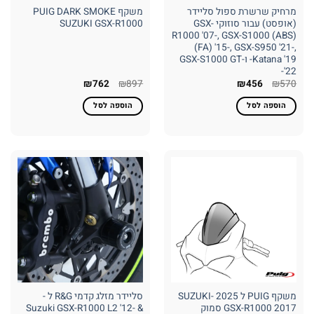
מרחיק שרשרת ספול סליידר
משקף PUIG DARK SMOKE
(אופסט) עבור סוזוקי GSX-
SUZUKI GSX-R1000
R1000 '07-, GSX-S1000 (ABS)
(FA) '15-, GSX-S950 '21-,
Katana '19- ו-GSX-S1000 GT
'22-
המחיר
המחיר
המחיר
המחיר
₪
762
₪
897
₪
456
₪
570
המקורי
הנוכחי
המקורי
הנוכחי
היה:
הוא:
היה:
הוא:
הוספה לסל
הוספה לסל
₪762.
₪897.
₪456.
₪570.
משקף PUIG ל 2025 -SUZUKI
סליידר מזלג קדמי R&G ל -
GSX-R1000 2017 סמוק
Suzuki GSX-R1000 L2 '12- &