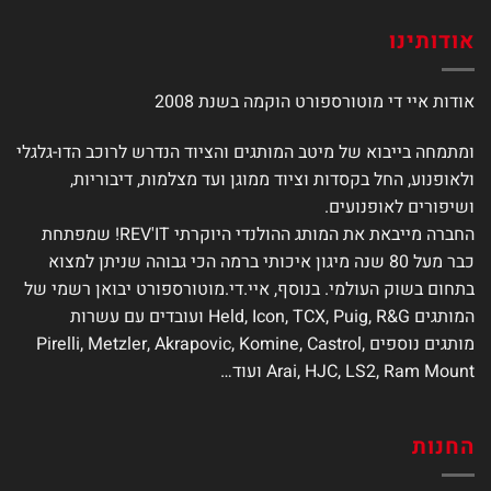
אודותינו
אודות איי די מוטורספורט הוקמה בשנת 2008
ומתמחה בייבוא של מיטב המותגים והציוד הנדרש לרוכב הדו-גלגלי
ולאופנוע, החל בקסדות וציוד ממוגן ועד מצלמות, דיבוריות,
ושיפורים לאופנועים.
החברה מייבאת את המותג ההולנדי היוקרתי REV'IT! שמפתחת
כבר מעל 80 שנה מיגון איכותי ברמה הכי גבוהה שניתן למצוא
בתחום בשוק העולמי. בנוסף, איי.די.מוטורספורט יבואן רשמי של
המותגים Held, Icon, TCX, Puig, R&G ועובדים עם עשרות
מותגים נוספים Pirelli, Metzler, Akrapovic, Komine, Castrol,
Arai, HJC, LS2, Ram Mount ועוד…
החנות