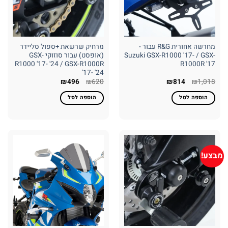
מחרשה אחורית R&G עבור -
מרחיק שרשאת +ספול סליידר
Suzuki GSX-R1000 '17- / GSX-
(אופסט) עבור סוזוקי GSX-
R1000 '17- '24 / GSX-R1000R
R1000R '17
'17- '24
המחיר
המחיר
המחיר
המחיר
₪
496
₪
620
₪
814
₪
1,018
המקורי
הנוכחי
המקורי
הנוכחי
היה:
הוא:
היה:
הוא:
הוספה לסל
הוספה לסל
₪496.
₪620.
₪814.
₪1,018.
מבצע!