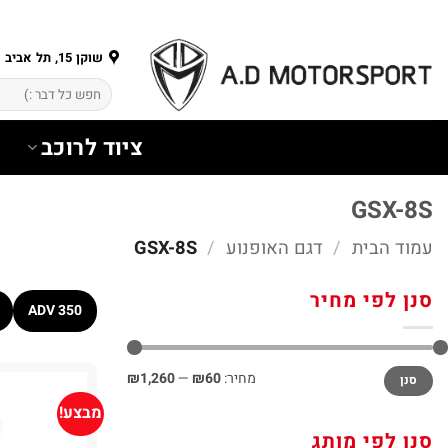
Ski
t
conten
שוקן 15, תל אביב
חיפוש
עבור:
ציוד לרוכב
צ
GSX-8S
עמוד הבית
/
דגם האופנוע
/
GSX-8S
סנן לפי מחיר
ADV 350
מחיר
מחיר
מחיר:
₪60
—
₪1,260
סנן
מינימלי
מקסימלי
מבצע!
סנן לפי מותג