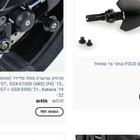
מרחיק שרשרת ספול סליידר (אופסט)
07-, GSX-S1000 (ABS) (FA) '15-,
מחיר
atana '19
נוכחי
וא:
'22-
₪522
המחיר
המחיר
₪
456
₪
570
המקורי
הנוכחי
היה:
הוא:
הוספה לסל
₪456.
₪570.