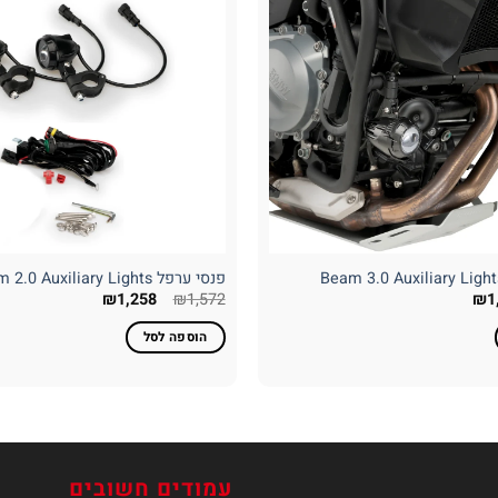
פנסי ערפל Beam 2.0 Auxiliary Lights
ר
המחיר
המחיר
המחיר
₪
1,258
₪
1,572
₪
1
רי
הנוכחי
המקורי
הנוכחי
הוא:
היה:
הוא:
הוספה לסל
₪1,258.
₪1,572.
₪1,104.
₪1
עמודים חשובים