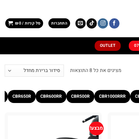
התחברות
סל קניות /
0
₪
OUTLET
מציגים את כל ⁦8⁩ התוצאות
EL
CBR650R
CBR600RR
CBR500R
CBR1000RRR
C
מבצע!