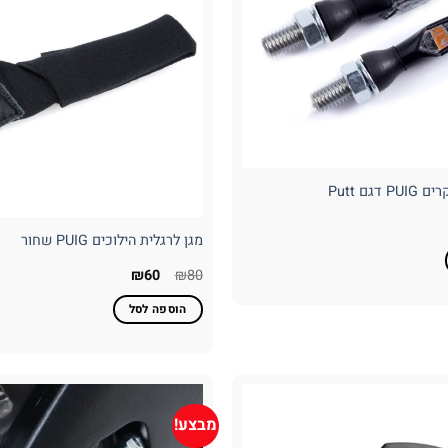
דגם Putt
מחיר
נוכחי
מגן לרגלית הילוכים PUIG שחור
וא:
₪288
המחיר
המחיר
₪
60
₪
80
המקורי
הנוכחי
היה:
הוא:
הוספה לסל
₪60.
₪80.
מבצע!