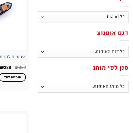
דגם אופנוע
איתותים לד וינקרים PUIG 
סנן לפי מותג
המחיר
ה
₪
288
₪
360
המקורי
ה
היה:
ה
הוספה לסל
.
₪360.