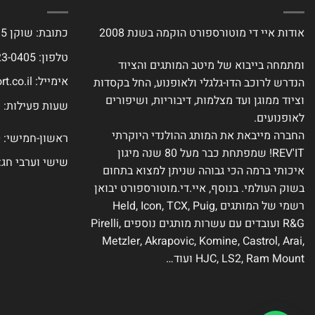
אודות איי די מוטורספורט הוקמה בשנת 2008
כתובת: שוקן 15, תל אביב
טלפון: 077-423-0405
ומתמחה בייבוא של מיטב המותגים והציוד
אימייל:
t.co.il
הנדרש לרוכב הדו-גלגלי ולאופנוע, החל בקסדות
וציוד ממוגן ועד מצלמות, דיבוריות, ושיפורים
שעות פעילות:
לאופנועים.
החברה מייבאת את המותג ההולנדי היוקרתי
ראשון-חמישי: 9:00-18:00
REV'IT! שמפתחת כבר מעל 80 שנה מיגון
שישי וערבי חג: :00-14:00
איכותי ברמה הכי גבוהה שניתן למצוא בתחום
בשוק העולמי. בנוסף, איי.די.מוטורספורט יבואן
רשמי של המותגים Held, Icon, TCX, Puig,
R&G ועובדים עם עשרות מותגים נוספים Pirelli,
Metzler, Akrapovic, Komine, Castrol, Arai,
HJC, LS2, Ram Mount ועוד…