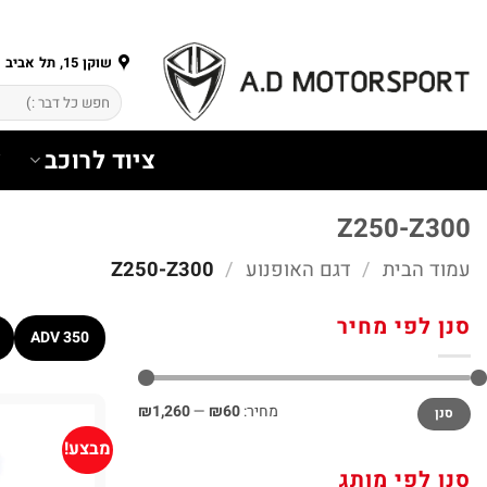
Ski
t
conten
שוקן 15, תל אביב
חיפוש
עבור:
ציוד לרוכב
צ
Z250-Z300
עמוד הבית
/
דגם האופנוע
/
Z250-Z300
סנן לפי מחיר
ADV 350
מחיר
מחיר
מחיר:
₪60
—
₪1,260
סנן
מינימלי
מקסימלי
מבצע!
סנן לפי מותג