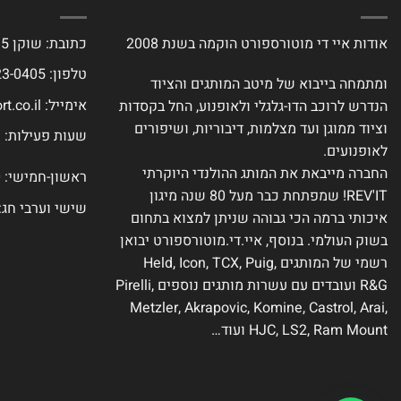
אודות איי די מוטורספורט הוקמה בשנת 2008
כתובת: שוקן 15, תל אביב
טלפון: 077-423-0405
ומתמחה בייבוא של מיטב המותגים והציוד
אימייל:
t.co.il
הנדרש לרוכב הדו-גלגלי ולאופנוע, החל בקסדות
וציוד ממוגן ועד מצלמות, דיבוריות, ושיפורים
שעות פעילות:
לאופנועים.
החברה מייבאת את המותג ההולנדי היוקרתי
ראשון-חמישי: 9:00-18:00
REV'IT! שמפתחת כבר מעל 80 שנה מיגון
שישי וערבי חג: :00-14:00
איכותי ברמה הכי גבוהה שניתן למצוא בתחום
בשוק העולמי. בנוסף, איי.די.מוטורספורט יבואן
רשמי של המותגים Held, Icon, TCX, Puig,
R&G ועובדים עם עשרות מותגים נוספים Pirelli,
Metzler, Akrapovic, Komine, Castrol, Arai,
HJC, LS2, Ram Mount ועוד…