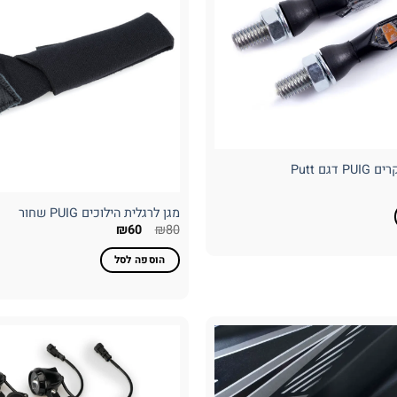
דגם Putt
מחיר
נוכחי
וא:
מגן לרגלית הילוכים PUIG שחור
₪288
המחיר
המחיר
₪
60
₪
80
המקורי
הנוכחי
היה:
הוא:
הוספה לסל
₪60.
₪80.