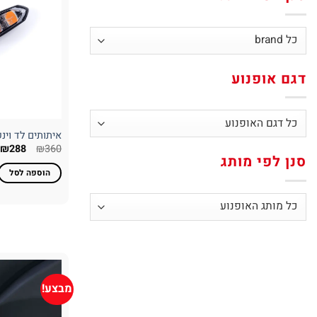
דגם אופנוע
איתותים לד וינקרים PUIG 
המחיר
ה
₪
288
₪
360
המקורי
ה
סנן לפי מותג
היה:
ה
הוספה לסל
.
₪360.
מבצע!