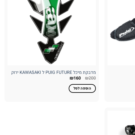
מדבקת מיכל PUIG FUTURE ל KAWASAKI ירוק
המחיר
המחיר
₪
160
₪
200
המקורי
הנוכחי
היה:
הוא:
הוספה לסל
₪160.
₪200.