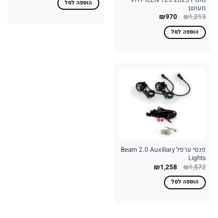
הוספה לסל
₪723.
₪803.
מעושן
₪
970
₪
1,213
הוספה לסל
פנסי ערפל Beam 2.0 Auxiliary
Lights
המחיר
המחיר
₪
1,258
₪
1,572
המקורי
הנוכחי
היה:
הוא:
הוספה לסל
₪1,258.
₪1,572.