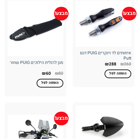
מבצע!
מבצע!
איתותים לד וינקרים PUIG דגם
Putt
מגן לרגלית הילוכים PUIG שחור
המחיר
המחיר
₪
288
₪
360
המקורי
הנוכחי
היה:
הוא:
המחיר
המחיר
₪
60
₪
80
הוספה לסל
₪288.
₪360.
המקורי
הנוכחי
היה:
הוא:
הוספה לסל
₪60.
₪80.
מבצע!