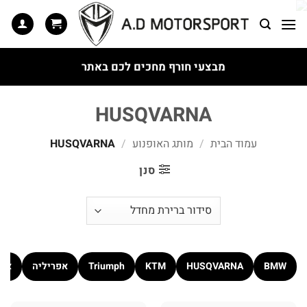
Ski
t
conten
מבצעי חורף מחכים לכם באתר
HUSQVARNA
עמוד הבית
/
מותג האופנוע
/
HUSQVARNA
סנן
BMW
HUSQVARNA
KTM
Triumph
אפריליה
אקס