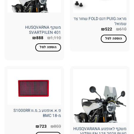
מראה PUIG דגם FOLD שחור צד
שמואל
משקף HUSQVARNA
המחיר
המחיר
₪
522
₪
610
SVARTPILEN 401
המקורי
הנוכחי
היה:
הוא:
המחיר
המחיר
₪
888
₪
1,110
הוספה לסל
₪522.
₪610.
המקורי
הנוכחי
היה:
הוא:
הוספה לסל
₪888.
₪1,110.
פ.א.אופנוע ב.מ.וו S1000RR
מ-18 BMC
המחיר
המחיר
₪
723
₪
803
משקף לאופנוע HUSQVARANA
המקורי
הנוכחי
VITPILEN 125 2025 PUIG
היה:
הוא: