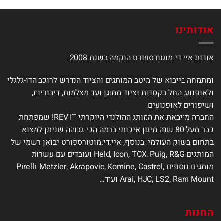
אודותינו
אודות איי די מוטורספורט הוקמה בשנת 2008
ומתמחה בייבוא של מיטב המותגים והציוד הנדרש לרוכב הדו-גלגלי
ולאופנוע, החל בקסדות וציוד ממוגן ועד מצלמות, דיבוריות,
ושיפורים לאופנועים.
החברה מייבאת את המותג ההולנדי היוקרתי REV'IT! שמפתחת
כבר מעל 80 שנה מיגון איכותי ברמה הכי גבוהה שניתן למצוא
בתחום בשוק העולמי. בנוסף, איי.די.מוטורספורט יבואן רשמי של
המותגים Held, Icon, TCX, Puig, R&G ועובדים עם עשרות
מותגים נוספים Pirelli, Metzler, Akrapovic, Komine, Castrol,
Arai, HJC, LS2, Ram Mount ועוד…
החנות