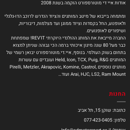
אודות איי די מוטורספורט הוקמה בשנת 2008
ומתמחה בייבוא של מיטב המותגים והציוד הנדרש לרוכב הדו-גלגלי
ולאופנוע, החל בקסדות וציוד ממוגן ועד מצלמות, דיבוריות,
ושיפורים לאופנועים.
החברה מייבאת את המותג ההולנדי היוקרתי REV'IT! שמפתחת
כבר מעל 80 שנה מיגון איכותי ברמה הכי גבוהה שניתן למצוא
בתחום בשוק העולמי. בנוסף, איי.די.מוטורספורט יבואן רשמי של
המותגים Held, Icon, TCX, Puig, R&G ועובדים עם עשרות
מותגים נוספים Pirelli, Metzler, Akrapovic, Komine, Castrol,
Arai, HJC, LS2, Ram Mount ועוד…
החנות
כתובת: שוקן 15, תל אביב
טלפון: 077-423-0405