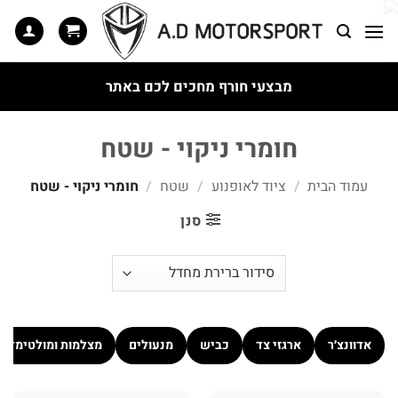
Ski
t
conten
מבצעי חורף מחכים לכם באתר
חומרי ניקוי - שטח
עמוד הבית
/
ציוד לאופנוע
/
שטח
/
חומרי ניקוי - שטח
סנן
אדוונצ׳ר
ארגזי צד
כביש
מנעולים
מצלמות ומולטימדיה