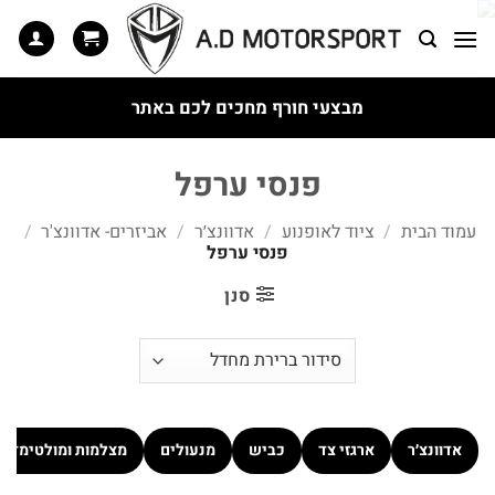
Ski
t
conten
מבצעי חורף מחכים לכם באתר
פנסי ערפל
עמוד הבית
/
ציוד לאופנוע
/
אדוונצ׳ר
/
אביזרים- אדוונצ'ר
/
פנסי ערפל
סנן
אדוונצ׳ר
ארגזי צד
כביש
מנעולים
מצלמות ומולטימדיה