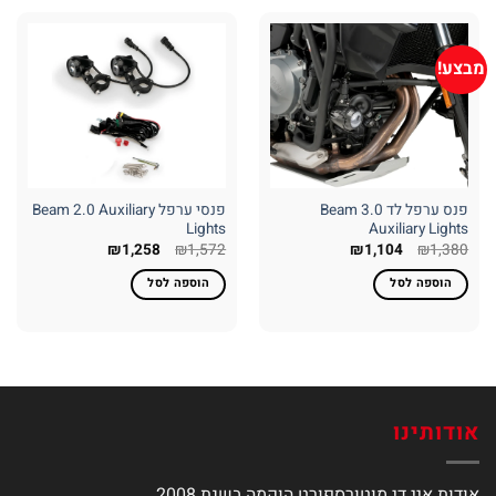
מבצע!
פנס ערפל לד Beam 3.0
פנסי ערפל Beam 2.0 Auxiliary
Lights
Auxiliary Lights
המחיר
המחיר
המחיר
המחיר
₪
1,258
₪
1,572
₪
1,104
₪
1,380
המקורי
הנוכחי
המקורי
הנוכחי
היה:
הוא:
היה:
הוא:
הוספה לסל
הוספה לסל
₪1,258.
₪1,572.
₪1,104.
₪1,380.
אודותינו
אודות איי די מוטורספורט הוקמה בשנת 2008