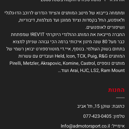
ומתמחה בייבוא של מיטב המותגים והציוד הנדרש לרוכב הדו-גלגלי
ולאופנוע, החל בקסדות וציוד ממוגן ועד מצלמות, דיבוריות,
ושיפורים לאופנועים.
החברה מייבאת את המותג ההולנדי היוקרתי REV'IT! שמפתחת
כבר מעל 80 שנה מיגון איכותי ברמה הכי גבוהה שניתן למצוא
בתחום בשוק העולמי. בנוסף, איי.די.מוטורספורט יבואן רשמי של
המותגים Held, Icon, TCX, Puig, R&G ועובדים עם עשרות
מותגים נוספים Pirelli, Metzler, Akrapovic, Komine, Castrol,
Arai, HJC, LS2, Ram Mount ועוד…
החנות
כתובת: שוקן 15, תל אביב
טלפון: 077-423-0405
אימייל:
Info@admotorsport.co.il