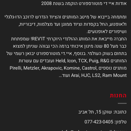
אודות איי די מוטורספורט הוקמה בשנת 2008
ומתמחה בייבוא של מיטב המותגים והציוד הנדרש לרוכב הדו-גלגלי
ולאופנוע, החל בקסדות וציוד ממוגן ועד מצלמות, דיבוריות,
ושיפורים לאופנועים.
החברה מייבאת את המותג ההולנדי היוקרתי REV'IT! שמפתחת
כבר מעל 80 שנה מיגון איכותי ברמה הכי גבוהה שניתן למצוא
בתחום בשוק העולמי. בנוסף, איי.די.מוטורספורט יבואן רשמי של
המותגים Held, Icon, TCX, Puig, R&G ועובדים עם עשרות
מותגים נוספים Pirelli, Metzler, Akrapovic, Komine, Castrol,
Arai, HJC, LS2, Ram Mount ועוד…
החנות
כתובת: שוקן 15, תל אביב
טלפון: 077-423-0405