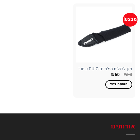
מבצע!
מגן לרגלית הילוכים PUIG שחור
המחיר
המחיר
₪
60
₪
80
המקורי
הנוכחי
היה:
הוא:
הוספה לסל
₪60.
₪80.
אודותינו