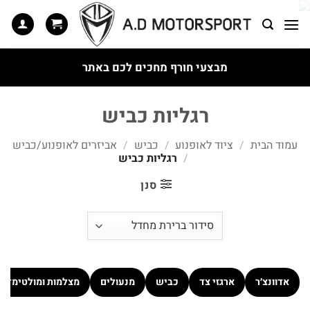
Ski
t
conten
מבצעי חורף מחכים לכם באתר
רגליות כביש
עמוד הבית
/
ציוד לאופנוע
/
כביש
/
אביזרים לאופנוע/כביש
/
רגליות כביש
סנן
אדוונצ׳ר
ארגזי צד
כביש
מנעולים
מצלמות ומולטימדיה