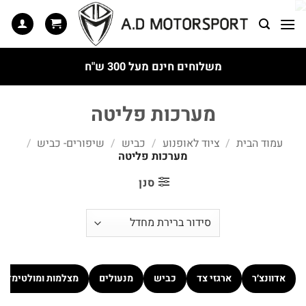
Ski
t
conten
משלוחים חינם מעל 300 ש"ח
מערכות פליטה
עמוד הבית
/
ציוד לאופנוע
/
כביש
/
שיפורים- כביש
/
מערכות פליטה
סנן
אדוונצ׳ר
ארגזי צד
כביש
מנעולים
מצלמות ומולטימדיה