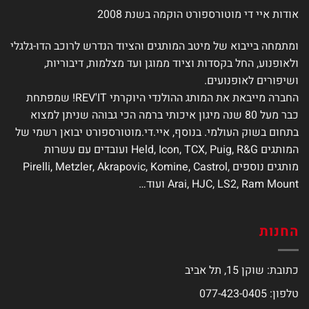
אודות איי די מוטורספורט הוקמה בשנת 2008
ומתמחה בייבוא של מיטב המותגים והציוד הנדרש לרוכב הדו-גלגלי
ולאופנוע, החל בקסדות וציוד ממוגן ועד מצלמות, דיבוריות,
ושיפורים לאופנועים.
החברה מייבאת את המותג ההולנדי היוקרתי REV'IT! שמפתחת
כבר מעל 80 שנה מיגון איכותי ברמה הכי גבוהה שניתן למצוא
בתחום בשוק העולמי. בנוסף, איי.די.מוטורספורט יבואן רשמי של
המותגים Held, Icon, TCX, Puig, R&G ועובדים עם עשרות
מותגים נוספים Pirelli, Metzler, Akrapovic, Komine, Castrol,
Arai, HJC, LS2, Ram Mount ועוד…
החנות
כתובת: שוקן 15, תל אביב
טלפון: 077-423-0405