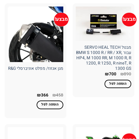
מבצע!
מבצע!
מבטל SERVO HEAL TECH
עבור BMW S 1000 R / RR / XR,
HP4, M 1000 RR, M 1000 R, R
1200, R 1250, R nineT, R
1300 GS
מגן אגזוז/ מפלט אוניברסלי R&G
המחיר
המחיר
₪
700
₪
890
המקורי
הנוכחי
היה:
הוא:
הוספה לסל
₪700.
₪890.
המחיר
המחיר
₪
366
₪
458
המקורי
הנוכחי
היה:
הוא:
הוספה לסל
₪366.
₪458.