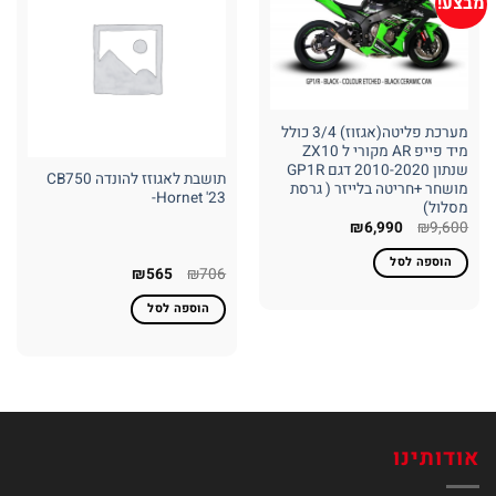
מבצע!
מערכת פליטה(אגזוז) 3/4 כולל
מיד פייפ AR מקורי ל ZX10
שנתון 2010-2020 דגם GP1R
תושבת לאגוזז להונדה CB750
מושחר +חריטה בלייזר ( גרסת
Hornet '23-
מסלול)
המחיר
המחיר
₪
6,990
₪
9,600
המקורי
הנוכחי
היה:
הוא:
הוספה לסל
₪6,990.
₪9,600.
המחיר
המחיר
₪
565
₪
706
המקורי
הנוכחי
היה:
הוא:
הוספה לסל
₪565.
₪706.
אודותינו