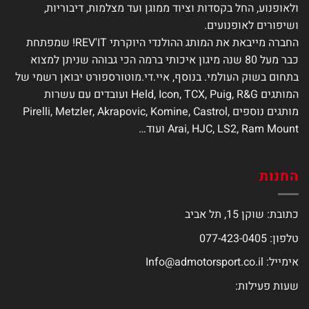
ולאופנוע, החל בקסדות וציוד ממוגן ועד מצלמות, דיבוריות,
ושיפורים לאופנועים.
החברה מייבאת את המותג ההולנדי היוקרתי REV'IT! שמפתחת
כבר מעל 80 שנה מיגון איכותי ברמה הכי גבוהה שניתן למצוא
בתחום בשוק העולמי. בנוסף, איי.די.מוטורספורט יבואן רשמי של
המותגים Held, Icon, TCX, Puig, R&G ועובדים עם עשרות
מותגים נוספים Pirelli, Metzler, Akrapovic, Komine, Castrol,
Arai, HJC, LS2, Ram Mount ועוד…
החנות
כתובת: שוקן 15, תל אביב
טלפון: 077-423-0405
אימייל:
Info@admotorsport.co.il
שעות פעילות: