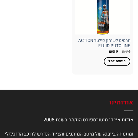
תרסיס לשימון פילטר ACTION
FLUID PUTOLINE
המחיר
המחיר
₪
59
₪
74
המקורי
הנוכחי
היה:
הוא:
הוספה לסל
₪59.
₪74.
אודותינו
אודות איי די מוטורספורט הוקמה בשנת 2008
ומתמחה בייבוא של מיטב המותגים והציוד הנדרש לרוכב הדו-גלגלי