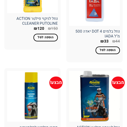
נוזל לניקוי פילטר ACTION
CLEANER PUTOLINE
המחיר
המחיר
₪
120
₪
150
נוזל בלמים DOT 4 יאדה 500
המקורי
הנוכחי
היה:
הוא:
מ"ל IADA
הוספה לסל
₪120.
₪150.
₪
33
₪
44
הוספה לסל
מבצע!
מבצע!