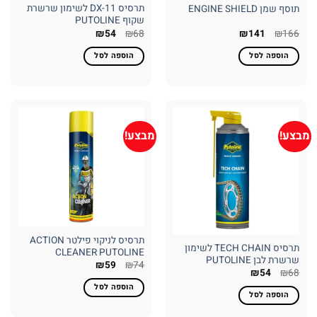
תרסיס DX-11 לשימון שרשרת
תוסף שמן ENGINE SHIELD
שקוף PUTOLINE
המחיר
המחיר
המחיר
המחיר
₪
54
₪
68
₪
141
₪
166
המקורי
הנוכחי
המקורי
הנוכחי
היה:
הוא:
היה:
הוא:
הוספה לסל
הוספה לסל
₪54.
₪68.
₪141.
₪166.
מבצע!
מבצע!
תרסיס לניקוי פילטר ACTION
תרסיס TECH CHAIN לשימון
CLEANER PUTOLINE
שרשרת לבן PUTOLINE
המחיר
המחיר
₪
59
₪
74
המחיר
המחיר
₪
54
₪
68
המקורי
הנוכחי
המקורי
הנוכחי
היה:
הוא:
הוספה לסל
היה:
הוא:
₪59.
₪74.
הוספה לסל
₪54.
₪68.