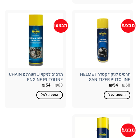
מבצע!
מבצע!
תרסיס לניקוי קסדה HELMET
תרסיס לניקוי שרשרת CHAIN &
ENGINE PUTOLINE
SANITIZER PUTOLINE
המחיר
המחיר
המחיר
המחיר
₪
54
₪
68
₪
54
₪
68
המקורי
הנוכחי
המקורי
הנוכחי
היה:
הוא:
היה:
הוא:
הוספה לסל
הוספה לסל
₪54.
₪68.
₪54.
₪68.
מבצע!