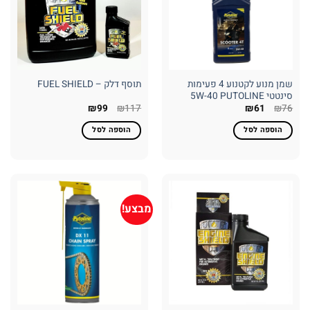
שמן מנוע לקטנוע 4 פעימות
תוסף דלק – FUEL SHIELD
סינטטי 5W-40 PUTOLINE
המחיר
המחיר
המחיר
המחיר
₪
99
₪
117
₪
61
₪
76
המקורי
הנוכחי
המקורי
הנוכחי
היה:
הוא:
היה:
הוא:
הוספה לסל
הוספה לסל
₪99.
₪117.
₪61.
₪76.
מבצע!