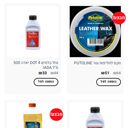
מבצע!
נוזל בלמים DOT 4 יאדה 500
ווקס לחליפות עור PUTOLINE
מ"ל IADA
המחיר
המחיר
₪
33
₪
44
₪
51
₪
64
המקורי
הנוכחי
היה:
הוא:
הוספה לסל
הוספה לסל
₪51.
₪64.
מבצע!