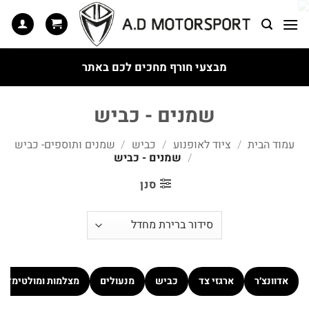
Ski
t
conten
מבצעי חורף מחכים לכם באתר
שמנים - כביש
עמוד הבית
/
ציוד לאופנוע
/
כביש
/
שמנים ותוספים- כביש
/
שמנים - כביש
סנן
אדוונצ׳ר
ארגזי צד
כביש
מנעולים
מצלמות ומולטימדיה