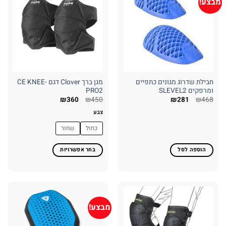
מבצע!
חבילת שדרוג מגונים כתפיים
מגן ברך Clover דגם CE KNEE-
ומרפקים SLEVEL2
PRO2
המחיר
המחיר
המחיר
המחיר
₪
360
₪
450
₪
281
₪
468
המקורי
הנוכחי
המקורי
הנוכחי
היה:
הוא:
היה:
הוא:
צבע
₪360.
₪450.
₪281.
₪468.
כחול
שחור
הוספה לסל
בחר אפשרויות
למוצר
זה
יש
מספר
סוגים.
מבצע!
ניתן
לבחור