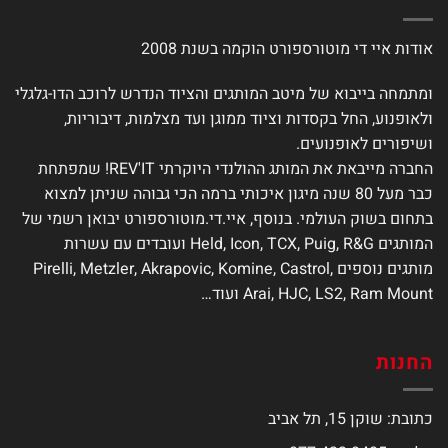
לבחור
את
אודות איי די מוטורספורט הוקמה בשנת 2008
האפשרויות
בעמוד
המוצר
ומתמחה בייבוא של מיטב המותגים והציוד הנדרש לרוכב הדו-גלגלי
ולאופנוע, החל בקסדות וציוד ממוגן ועד מצלמות, דיבוריות,
ושיפורים לאופנועים.
החברה מייבאת את המותג ההולנדי היוקרתי REV'IT! שמפתחת
כבר מעל 80 שנה מיגון איכותי ברמה הכי גבוהה שניתן למצוא
בתחום בשוק העולמי. בנוסף, איי.די.מוטורספורט יבואן רשמי של
המותגים Held, Icon, TCX, Puig, R&G ועובדים עם עשרות
מותגים נוספים Pirelli, Metzler, Akrapovic, Komine, Castrol,
Arai, HJC, LS2, Ram Mount ועוד…
החנות
כתובת: שוקן 15, תל אביב