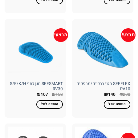
₪164.
₪234.
₪187.
₪234.
מבצע!
מבצע!
SEEFLEX מגני ברכיים/מרפקים
SEESMART מגן כתף S/E/K/H
RV30
RV10
המחיר
המחיר
המחיר
המחיר
₪
107
₪
152
₪
140
₪
200
המקורי
הנוכחי
המקורי
הנוכחי
היה:
הוא:
היה:
הוא:
הוספה לסל
הוספה לסל
₪107.
₪152.
₪140.
₪200.