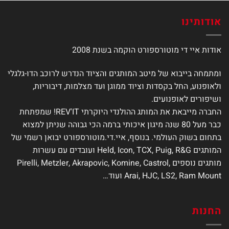
סוגים.
ניתן
אודותינו
לבחור
את
אודות איי די מוטורספורט הוקמה בשנת 2008
האפשרויות
בעמוד
המוצר
ומתמחה בייבוא של מיטב המותגים והציוד הנדרש לרוכב הדו-גלגלי
ולאופנוע, החל בקסדות וציוד ממוגן ועד מצלמות, דיבוריות,
ושיפורים לאופנועים.
החברה מייבאת את המותג ההולנדי היוקרתי REV'IT! שמפתחת
כבר מעל 80 שנה מיגון איכותי ברמה הכי גבוהה שניתן למצוא
בתחום בשוק העולמי. בנוסף, איי.די.מוטורספורט יבואן רשמי של
המותגים Held, Icon, TCX, Puig, R&G ועובדים עם עשרות
מותגים נוספים Pirelli, Metzler, Akrapovic, Komine, Castrol,
Arai, HJC, LS2, Ram Mount ועוד…
החנות