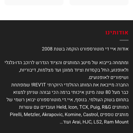
זה
זה
יש
יש
מספר
מספר
סוגים.
סוגים.
ניתן
ניתן
אודותינו
לבחור
לבחור
את
את
אודות איי די מוטורספורט הוקמה בשנת 2008
האפשרויות
האפשרויות
בעמוד
בעמוד
המוצר
המוצר
ומתמחה בייבוא של מיטב המותגים והציוד הנדרש לרוכב הדו-גלגלי
ולאופנוע, החל בקסדות וציוד ממוגן ועד מצלמות, דיבוריות,
ושיפורים לאופנועים.
החברה מייבאת את המותג ההולנדי היוקרתי REV'IT! שמפתחת
כבר מעל 80 שנה מיגון איכותי ברמה הכי גבוהה שניתן למצוא
בתחום בשוק העולמי. בנוסף, איי.די.מוטורספורט יבואן רשמי של
המותגים Held, Icon, TCX, Puig, R&G ועובדים עם עשרות
מותגים נוספים Pirelli, Metzler, Akrapovic, Komine, Castrol,
Arai, HJC, LS2, Ram Mount ועוד…