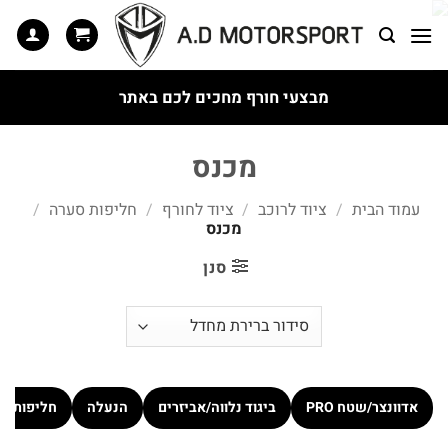
Ski
t
conten
מבצעי חורף מחכים לכם באתר
מכנס
עמוד הבית
/
ציוד לרוכב
/
ציוד לחורף
/
חליפות סערה
/
מכנס
סנן
אדוונצר/שטח PRO
ביגוד נלווה/אביזרים
הנעלה
חליפות כ