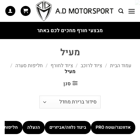
Ski
t
conten
מבצעי חורף מחכים לכם באתר
מעיל
עמוד הבית
/
ציוד לרוכב
/
ציוד לחורף
/
חליפות סערה
/
מעיל
סנן
אדוונצר/שטח PRO
ביגוד נלווה/אביזרים
הנעלה
חליפות כ