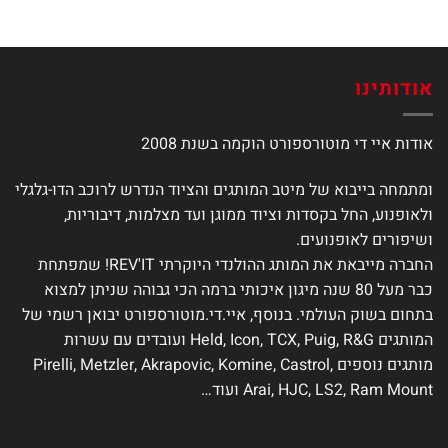
יש
יש
מספר
מספר
סוגים.
סוגים.
ניתן
ניתן
אודותינו
לבחור
לבחור
את
את
אודות איי די מוטורספורט הוקמה בשנת 2008
האפשרויות
האפשרויות
בעמוד
בעמוד
המוצר
המוצר
ומתמחה בייבוא של מיטב המותגים והציוד הנדרש לרוכב הדו-גלגלי
ולאופנוע, החל בקסדות וציוד ממוגן ועד מצלמות, דיבוריות,
ושיפורים לאופנועים.
החברה מייבאת את המותג ההולנדי היוקרתי REV'IT! שמפתחת
כבר מעל 80 שנה מיגון איכותי ברמה הכי גבוהה שניתן למצוא
בתחום בשוק העולמי. בנוסף, איי.די.מוטורספורט יבואן רשמי של
המותגים Held, Icon, TCX, Puig, R&G ועובדים עם עשרות
מותגים נוספים Pirelli, Metzler, Akrapovic, Komine, Castrol,
Arai, HJC, LS2, Ram Mount ועוד…