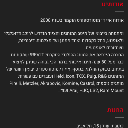
ניתן
אודותינו
לבחור
את
אודות איי די מוטורספורט הוקמה בשנת 2008
האפשרויות
בעמוד
המוצר
ומתמחה בייבוא של מיטב המותגים והציוד הנדרש לרוכב הדו-גלגלי
ולאופנוע, החל בקסדות וציוד ממוגן ועד מצלמות, דיבוריות,
ושיפורים לאופנועים.
החברה מייבאת את המותג ההולנדי היוקרתי REV'IT! שמפתחת
כבר מעל 80 שנה מיגון איכותי ברמה הכי גבוהה שניתן למצוא
בתחום בשוק העולמי. בנוסף, איי.די.מוטורספורט יבואן רשמי של
המותגים Held, Icon, TCX, Puig, R&G ועובדים עם עשרות
מותגים נוספים Pirelli, Metzler, Akrapovic, Komine, Castrol,
Arai, HJC, LS2, Ram Mount ועוד…
החנות
כתובת: שוקן 15, תל אביב