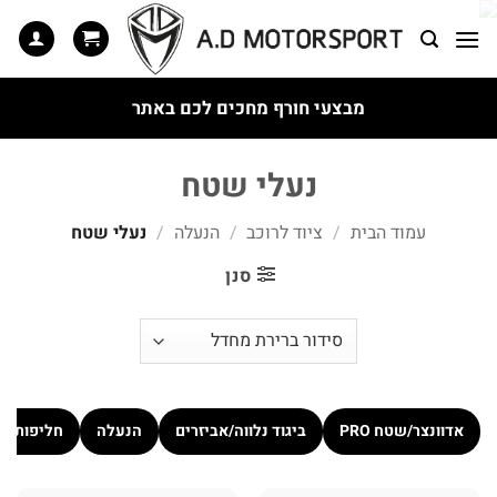
Ski
t
conten
מבצעי חורף מחכים לכם באתר
נעלי שטח
עמוד הבית
/
ציוד לרוכב
/
הנעלה
/
נעלי שטח
סנן
אדוונצר/שטח PRO
ביגוד נלווה/אביזרים
הנעלה
חליפות כ