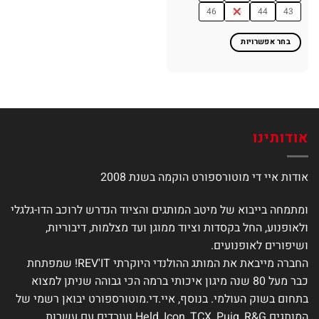
46
45
44
43
בחר אפשרויות
למוצר
זה
יש
מספר
סוגים.
ניתן
אודותינו
לבחור
את
אודות איי די מוטורספורט הוקמה בשנת 2008
האפשרויות
בעמוד
המוצר
ומתמחה בייבוא של מיטב המותגים והציוד הנדרש לרוכב הדו-גלגלי
ולאופנוע, החל בקסדות וציוד ממוגן ועד מצלמות, דיבוריות,
ושיפורים לאופנועים.
החברה מייבאת את המותג ההולנדי היוקרתי REV'IT! שמפתחת
כבר מעל 80 שנה מיגון איכותי ברמה הכי גבוהה שניתן למצוא
בתחום בשוק העולמי. בנוסף, איי.די.מוטורספורט יבואן רשמי של
המותגים Held, Icon, TCX, Puig, R&G ועובדים עם עשרות