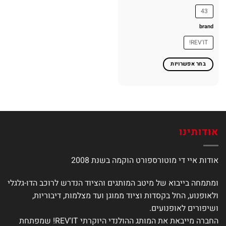
43
brand
REV'IT!
בחר אפשרויות
למוצר
זה
יש
מספר
סוגים.
ניתן
אודותינו
לבחור
את
אודות איי די מוטורספורט הוקמה בשנת 2008
האפשרויות
בעמוד
המוצר
ומתמחה בייבוא של מיטב המותגים והציוד הנדרש לרוכב הדו-גלגלי
ולאופנוע, החל בקסדות וציוד ממוגן ועד מצלמות, דיבוריות,
ושיפורים לאופנועים.
החברה מייבאת את המותג ההולנדי היוקרתי REV'IT! שמפתחת