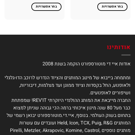
בחר אפשרויות
בחר אפשרויות
למוצר
למוצר
זה
זה
יש
יש
מספר
מספר
סוגים.
סוגים.
ניתן
ניתן
אודותינו
לבחור
לבחור
את
את
אודות איי די מוטורספורט הוקמה בשנת 2008
האפשרויות
האפשרויות
בעמוד
בעמוד
המוצר
המוצר
ומתמחה בייבוא של מיטב המותגים והציוד הנדרש לרוכב הדו-גלגלי
ולאופנוע, החל בקסדות וציוד ממוגן ועד מצלמות, דיבוריות,
ושיפורים לאופנועים.
החברה מייבאת את המותג ההולנדי היוקרתי REV'IT! שמפתחת
כבר מעל 80 שנה מיגון איכותי ברמה הכי גבוהה שניתן למצוא
בתחום בשוק העולמי. בנוסף, איי.די.מוטורספורט יבואן רשמי של
המותגים Held, Icon, TCX, Puig, R&G ועובדים עם עשרות
מותגים נוספים Pirelli, Metzler, Akrapovic, Komine, Castrol,