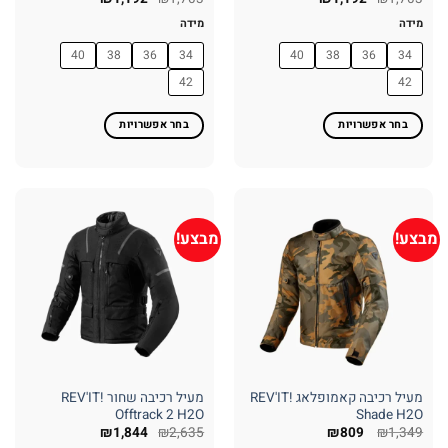
מידה
מידה
40
38
36
34
40
38
36
34
42
42
בחר אפשרויות
בחר אפשרויות
למוצר
למוצר
זה
זה
יש
יש
מספר
מספר
סוגים.
סוגים.
מבצע!
מבצע!
ניתן
ניתן
לבחור
לבחור
את
את
האפשרויות
האפשרויות
בעמוד
בעמוד
המוצר
המוצר
מעיל רכיבה קאמופלאג REV'IT!
מעיל רכיבה שחור REV'IT!
Offtrack 2 H2O
Shade H2O
המחיר
המחיר
₪
1,844
₪
2,635
₪
809
₪
1,349
המקורי
הנוכחי