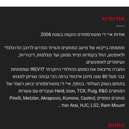
מספר
סוגים.
ניתן
אודותינו
לבחור
את
אודות איי די מוטורספורט הוקמה בשנת 2008
האפשרויות
בעמוד
המוצר
ומתמחה בייבוא של מיטב המותגים והציוד הנדרש לרוכב הדו-גלגלי
ולאופנוע, החל בקסדות וציוד ממוגן ועד מצלמות, דיבוריות,
ושיפורים לאופנועים.
החברה מייבאת את המותג ההולנדי היוקרתי REV'IT! שמפתחת
כבר מעל 80 שנה מיגון איכותי ברמה הכי גבוהה שניתן למצוא
בתחום בשוק העולמי. בנוסף, איי.די.מוטורספורט יבואן רשמי של
המותגים Held, Icon, TCX, Puig, R&G ועובדים עם עשרות
מותגים נוספים Pirelli, Metzler, Akrapovic, Komine, Castrol,
Arai, HJC, LS2, Ram Mount ועוד…
החנות