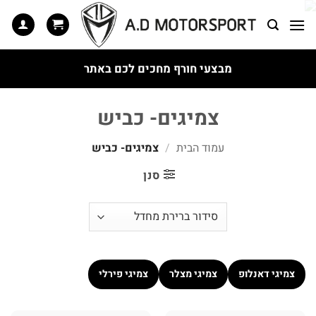
Ski
t
conten
מבצעי חורף מחכים לכם באתר
צמיגים- כביש
עמוד הבית
/
צמיגים- כביש
סנן
צמיגי דאנלופ
צמיגי מצלר
צמיגי פירלי