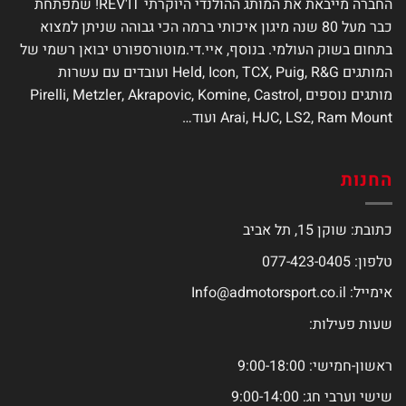
החברה מייבאת את המותג ההולנדי היוקרתי REV'IT! שמפתחת
כבר מעל 80 שנה מיגון איכותי ברמה הכי גבוהה שניתן למצוא
בתחום בשוק העולמי. בנוסף, איי.די.מוטורספורט יבואן רשמי של
המותגים Held, Icon, TCX, Puig, R&G ועובדים עם עשרות
מותגים נוספים Pirelli, Metzler, Akrapovic, Komine, Castrol,
Arai, HJC, LS2, Ram Mount ועוד…
החנות
כתובת: שוקן 15, תל אביב
טלפון: 077-423-0405
אימייל:
Info@admotorsport.co.il
שעות פעילות:
ראשון-חמישי: 9:00-18:00
שישי וערבי חג: 9:00-14:00