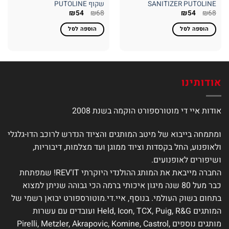
SANITIZER PUTOLINE
שקוף PUTOLINE
המחיר
המחיר
המחיר
המחיר
₪
54
₪
68
₪
54
₪
68
המקורי
הנוכחי
המקורי
הנוכחי
היה:
הוא:
היה:
הוא:
הוספה לסל
הוספה לסל
₪54.
₪68.
₪54.
₪68.
אודותינו
אודות איי די מוטורספורט הוקמה בשנת 2008
ומתמחה בייבוא של מיטב המותגים והציוד הנדרש לרוכב הדו-גלגלי
ולאופנוע, החל בקסדות וציוד ממוגן ועד מצלמות, דיבוריות,
ושיפורים לאופנועים.
החברה מייבאת את המותג ההולנדי היוקרתי REV'IT! שמפתחת
כבר מעל 80 שנה מיגון איכותי ברמה הכי גבוהה שניתן למצוא
בתחום בשוק העולמי. בנוסף, איי.די.מוטורספורט יבואן רשמי של
המותגים Held, Icon, TCX, Puig, R&G ועובדים עם עשרות
מותגים נוספים Pirelli, Metzler, Akrapovic, Komine, Castrol,