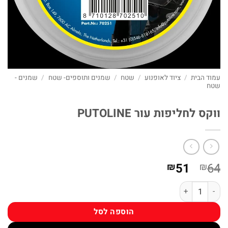
עמוד הבית
/
ציוד לאופנוע
/
שטח
/
שמנים ותוספים- שטח
/
שמנים -
שטח
ווקס לחליפות עור PUTOLINE
המחיר
המחיר
51
64
₪
₪
המקורי
הנוכחי
כמות של ווקס לחליפות עור PUTOLINE
היה:
הוא:
₪51.
₪64.
הוספה לסל