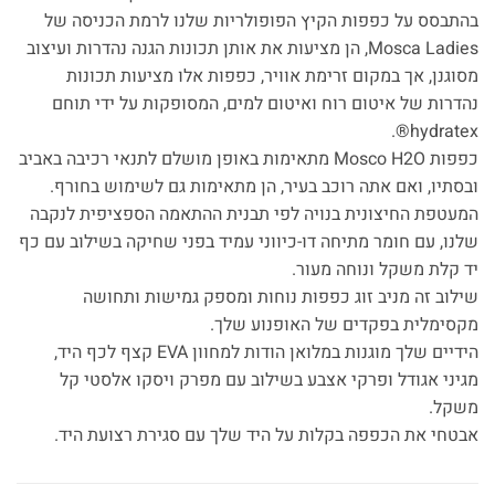
בהתבסס על כפפות הקיץ הפופולריות שלנו לרמת הכניסה של
Mosca Ladies, הן מציעות את אותן תכונות הגנה נהדרות ועיצוב
מסוגנן, אך במקום זרימת אוויר, כפפות אלו מציעות תכונות
נהדרות של איטום רוח ואיטום למים, המסופקות על ידי תוחם
hydratex®.
כפפות Mosco H2O מתאימות באופן מושלם לתנאי רכיבה באביב
ובסתיו, ואם אתה רוכב בעיר, הן מתאימות גם לשימוש בחורף.
המעטפת החיצונית בנויה לפי תבנית ההתאמה הספציפית לנקבה
שלנו, עם חומר מתיחה דו-כיווני עמיד בפני שחיקה בשילוב עם כף
יד קלת משקל ונוחה מעור.
שילוב זה מניב זוג כפפות נוחות ומספק גמישות ותחושה
מקסימלית בפקדים של האופנוע שלך.
הידיים שלך מוגנות במלואן הודות למחוון EVA קצף לכף היד,
מגיני אגודל ופרקי אצבע בשילוב עם מפרק ויסקו אלסטי קל
משקל.
אבטחי את הכפפה בקלות על היד שלך עם סגירת רצועת היד.