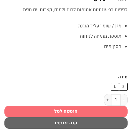
המקורי
הנוכחי
כפפות רב-עונתיות אטומות לרוח ולמים, קצרות עם חפת
היה:
הוא:
₪349.
₪437.
מגן / שומר עליך מוגנת
תוספת מתיחה לנוחות
חסין מים
מידה
L
S
כמות של כפפות רכיבה לנשים צבע שחור REV'IT! Mosca H2O
הוספה לסל
קנה עכשיו