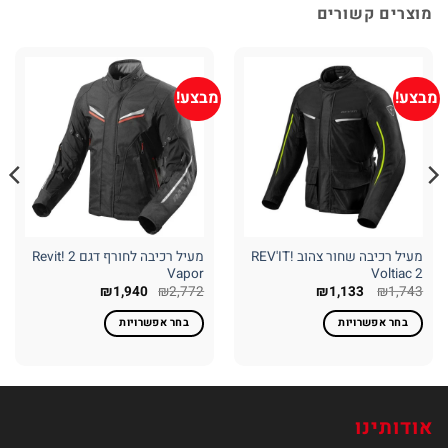
מוצרים קשורים
מבצע!
מבצע!
מעיל רכיבה שחור צהוב REV'IT!
מעיל רכיבה לחורף דגם 2 Revit!
Vapor
Voltiac 2
המחיר
המחיר
₪
1,940
₪
2,772
₪
1,133
₪
1,743
המקורי
הנוכחי
היה:
הוא:
בחר אפשרויות
בחר אפשרויות
₪1,133.
₪1,743.
למוצר
למוצר
זה
זה
יש
יש
מספר
מספר
אודותינו
סוגים.
סוגים.