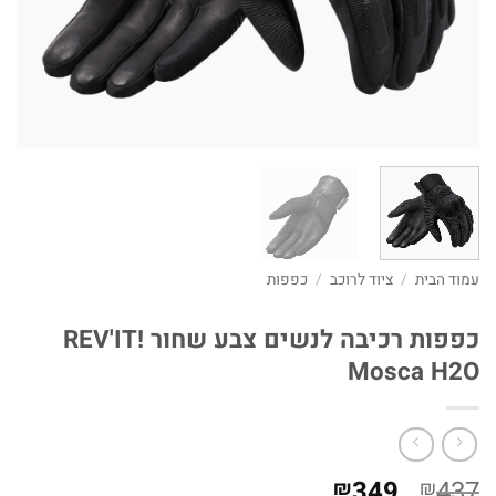
עמוד הבית
/
ציוד לרוכב
/
כפפות
כפפות רכיבה לנשים צבע שחור REV'IT!
Mosca H2O
המחיר
המחיר
349
437
₪
₪