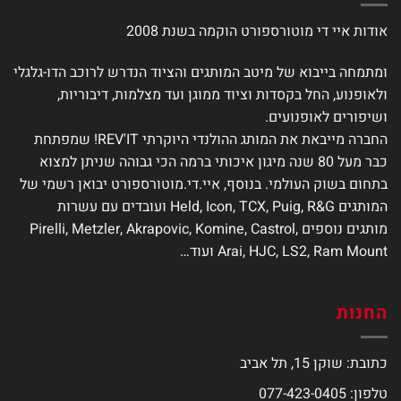
ניתן
ניתן
לבחור
לבחור
אודות איי די מוטורספורט הוקמה בשנת 2008
את
את
האפשרויות
האפשרויות
ומתמחה בייבוא של מיטב המותגים והציוד הנדרש לרוכב הדו-גלגלי
בעמוד
בעמוד
ולאופנוע, החל בקסדות וציוד ממוגן ועד מצלמות, דיבוריות,
המוצר
המוצר
ושיפורים לאופנועים.
החברה מייבאת את המותג ההולנדי היוקרתי REV'IT! שמפתחת
כבר מעל 80 שנה מיגון איכותי ברמה הכי גבוהה שניתן למצוא
בתחום בשוק העולמי. בנוסף, איי.די.מוטורספורט יבואן רשמי של
המותגים Held, Icon, TCX, Puig, R&G ועובדים עם עשרות
מותגים נוספים Pirelli, Metzler, Akrapovic, Komine, Castrol,
Arai, HJC, LS2, Ram Mount ועוד…
החנות
כתובת: שוקן 15, תל אביב
טלפון: 077-423-0405