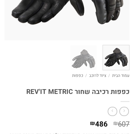
עמוד הבית
/
ציוד לרוכב
/
כפפות
כפפות רכיבה שחור REV'IT METRIC
המחיר
המחיר
486
607
₪
₪
המקורי
הנוכחי