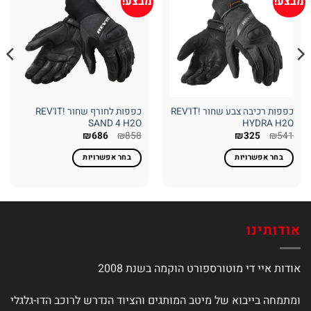
מבצע!
מבצע!
כפפות רכיבה צבע שחור REV'IT!
כפפות לחורף שחור REV'IT!
SAND 4 H2O
HYDRA H2O
המחיר
המחיר
המחיר
המחיר
₪
686
₪
858
₪
325
₪
541
המקורי
הנוכחי
המקורי
הנוכחי
היה:
הוא:
היה:
הוא:
בחר אפשרויות
בחר אפשרויות
₪686.
₪858.
₪325.
₪541.
למוצר
למוצר
זה
זה
יש
יש
מספר
מספר
אודותינו
סוגים.
סוגים.
ניתן
ניתן
לבחור
לבחור
אודות איי די מוטורספורט הוקמה בשנת 2008
את
את
האפשרויות
האפשרויות
ומתמחה בייבוא של מיטב המותגים והציוד הנדרש לרוכב הדו-גלגלי
בעמוד
בעמוד