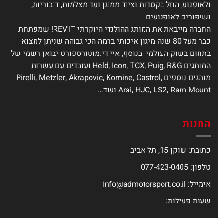
ולאופנוע, החל בקסדות וציוד ממוגן ועד מצלמות, דיבוריות,
המוצר
המוצר
ושיפורים לאופנועים.
החברה מייבאת את המותג ההולנדי היוקרתי REV'IT! שמפתחת
כבר מעל 80 שנה מיגון איכותי ברמה הכי גבוהה שניתן למצוא
בתחום בשוק העולמי. בנוסף, איי.די.מוטורספורט יבואן רשמי של
המותגים Held, Icon, TCX, Puig, R&G ועובדים עם עשרות
מותגים נוספים Pirelli, Metzler, Akrapovic, Komine, Castrol,
Arai, HJC, LS2, Ram Mount ועוד…
החנות
כתובת: שוקן 15, תל אביב
טלפון: 077-423-0405
אימייל:
Info@admotorsport.co.il
שעות פעילות: