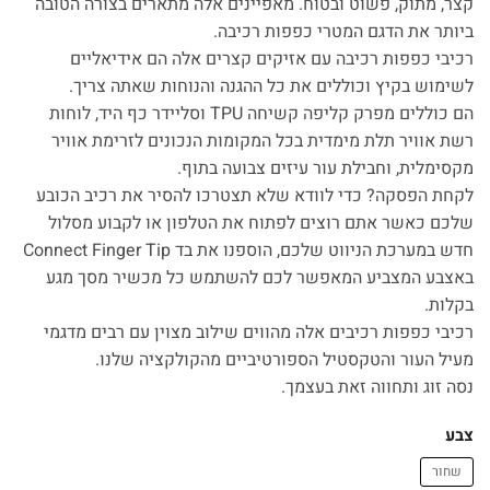
קצר, מתוק, פשוט ובטוח. מאפיינים אלה מתארים בצורה הטובה
היה:
הוא:
ביותר את הדגם המטרי כפפות רכיבה.
₪486.
₪607.
רכיבי כפפות רכיבה עם אזיקים קצרים אלה הם אידיאליים
לשימוש בקיץ וכוללים את כל ההגנה והנוחות שאתה צריך.
הם כוללים מפרק קליפה קשיחה TPU וסליידר כף היד, לוחות
רשת אוויר תלת מימדית בכל המקומות הנכונים לזרימת אוויר
מקסימלית, וחבילת עור עיזים צבועה בתוף.
לקחת הפסקה? כדי לוודא שלא תצטרכו להסיר את רכיב הכובע
שלכם כאשר אתם רוצים לפתוח את הטלפון או לקבוע מסלול
חדש במערכת הניווט שלכם, הוספנו את בד Connect Finger Tip
באצבע המצביע המאפשר לכם להשתמש כל מכשיר מסך מגע
בקלות.
רכיבי כפפות רכיבים אלה מהווים שילוב מצוין עם רבים מדגמי
מעיל העור והטקסטיל הספורטיביים מהקולקציה שלנו.
נסה זוג ותחווה זאת בעצמך.
צבע
שחור