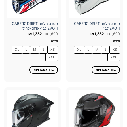
האפשרויות
האפשרויות
בעמוד
בעמוד
המוצר
המוצר
קסדה מלאה CABERG DRIFT
קסדה מלאה CABERG DRIFT
EVO II לבן
EVO II לבן/אדום/כחול
₪
1,352
₪
1,690
₪
1,352
₪
1,690
מידה
מידה
XL
L
M
S
XS
XL
L
M
S
XS
XXL
XXL
בחר אפשרויות
בחר אפשרויות
למוצר
למוצר
זה
זה
יש
יש
מספר
מספר
סוגים.
סוגים.
ניתן
ניתן
לבחור
לבחור
את
את
האפשרויות
האפשרויות