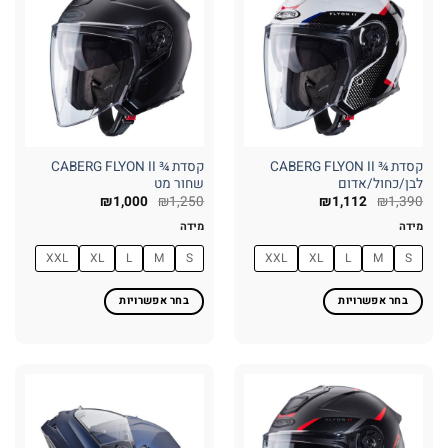
סוגים.
סוגים.
ניתן
ניתן
לבחור
לבחור
את
את
האפשרויות
האפשרויות
בעמוד
בעמוד
המוצר
המוצר
קסדת ¾ CABERG FLYON II
קסדת ¾ CABERG FLYON II
לבן/כחול/אדום
שחור מט
₪
1,000
₪
1,250
₪
1,112
₪
1,390
מידה
מידה
XXL
XL
L
M
S
XXL
XL
L
M
S
בחר אפשרויות
בחר אפשרויות
למוצר
למוצר
זה
זה
יש
יש
מספר
מספר
סוגים.
סוגים.
ניתן
ניתן