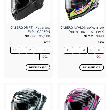
את
את
האפשרויות
האפשרויות
בעמוד
בעמוד
המוצר
המוצר
קסדה מלאה CABERG AVALON
קסדה מלאה CABERG DRIFT
X שחור/צהוב/אדום/כחול
EVO II CARBON
₪
1,680
₪
2,100
₪
712
₪
890
מידה
מידה
XL
L
M
S
XS
XL
L
M
S
XS
XXL
XXL
בחר אפשרויות
בחר אפשרויות
למוצר
למוצר
זה
זה
יש
יש
מספר
מספר
סוגים.
סוגים.
ניתן
ניתן
לבחור
לבחור
את
את