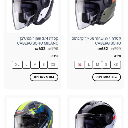
לבחור
לבחור
את
את
האפשרויות
האפשרויות
בעמוד
בעמוד
המוצר
המוצר
קסדה 3/4 שחור מט/ירוק/כתום
קסדה 3/4 שחור מט/לבן
CABERG SOHO MILANO
CABERG SOHO
₪
632
₪
790
₪
632
₪
790
מידה
מידה
XL
L
M
S
XS
XL
L
M
S
XS
בחר אפשרויות
בחר אפשרויות
למוצר
למוצר
זה
זה
יש
יש
מספר
מספר
סוגים.
סוגים.
ניתן
ניתן
לבחור
לבחור
את
את