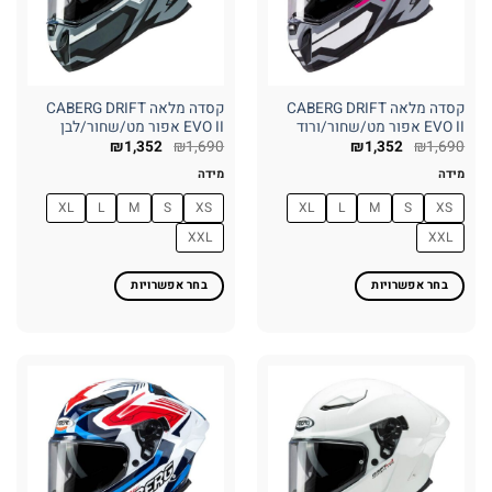
האפשרויות
האפשרויות
בעמוד
בעמוד
המוצר
המוצר
קסדה מלאה CABERG DRIFT
קסדה מלאה CABERG DRIFT
EVO II אפור מט/שחור/ורוד
EVO II אפור מט/שחור/לבן
₪
1,352
₪
1,690
₪
1,352
₪
1,690
מידה
מידה
XL
L
M
S
XS
XL
L
M
S
XS
XXL
XXL
בחר אפשרויות
בחר אפשרויות
למוצר
למוצר
זה
זה
יש
יש
מספר
מספר
סוגים.
סוגים.
ניתן
ניתן
לבחור
לבחור
את
את