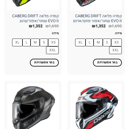
המוצר
המוצר
קסדה מלאה CABERG DRIFT
קסדה מלאה CABERG DRIFT
EVO II שחור/אפור פחם/אדום
EVO II שחור/אפור/צהוב
₪
1,352
₪
1,690
₪
1,352
₪
1,690
מידה
מידה
XL
L
M
S
XS
XL
L
M
S
XS
XXL
XXL
בחר אפשרויות
בחר אפשרויות
למוצר
למוצר
זה
זה
יש
יש
מספר
מספר
סוגים.
סוגים.
ניתן
ניתן
לבחור
לבחור
את
את
האפשרויות
האפשרויות
בעמוד
בעמוד