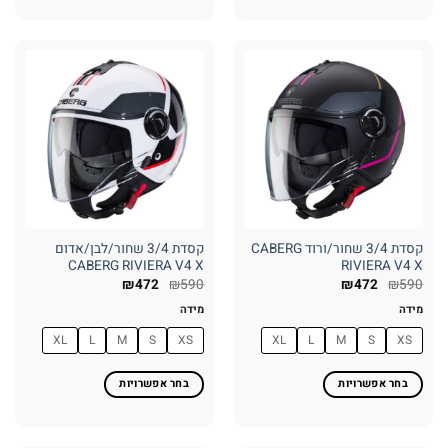
למוצר
למוצר
זה
זה
יש
יש
מספר
מספר
סוגים.
סוגים.
ניתן
ניתן
לבחור
לבחור
את
את
האפשרויות
האפשרויות
בעמוד
בעמוד
המוצר
המוצר
קסדת 3/4 שחור/ורוד CABERG
קסדת 3/4 שחור/לבן/אדום
CABERG RIVIERA V4 X
RIVIERA V4 X
₪
472
₪
590
₪
472
₪
590
מידה
מידה
XL
L
M
S
XS
XL
L
M
S
XS
בחר אפשרויות
בחר אפשרויות
למוצר
למוצר
זה
זה