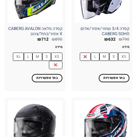
האפשרויות
האפשרויות
בעמוד
בעמוד
המוצר
המוצר
קסדה 3/4 שחור/אפור/אדום
קסדה מלאה CABERG AVALON
CABERG SOHO
X אפור/כחול/צהוב
₪
712
₪
890
₪
632
₪
790
מידה
מידה
XL
L
M
S
XS
XL
L
M
S
XS
XXL
בחר אפשרויות
בחר אפשרויות
למוצר
למוצר
זה
זה
יש
יש
מספר
מספר
סוגים.
סוגים.
ניתן
ניתן
לבחור
לבחור
את
את
האפשרויות
האפשרויות