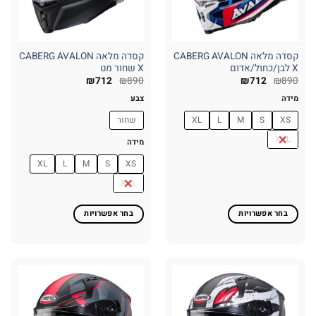
בעמוד
בעמוד
המוצר
המוצר
קסדה מלאה CABERG AVALON
קסדה מלאה CABERG AVALON
X לבן/כחול/אדום
X שחור מט
₪
712
₪
890
₪
712
₪
890
מידה
צבע
XS
S
M
L
XL
שחור
XXL
מידה
XL
L
M
S
XS
XXL
בחר אפשרויות
בחר אפשרויות
למוצר
למוצר
זה
זה
יש
יש
מספר
מספר
סוגים.
סוגים.
ניתן
ניתן