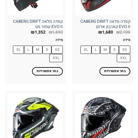
בעמוד
בעמוד
המוצר
המוצר
קסדה מלאה CABERG DRIFT
קסדה מלאה CABERG DRIFT
EVO II קארבון אדום
EVO II שחור מט
₪
1,352
₪
1,690
₪
1,680
₪
2,100
מידה
מידה
XL
L
M
S
XS
XL
L
M
S
XS
XXL
XXL
בחר אפשרויות
בחר אפשרויות
למוצר
למוצר
זה
זה
יש
יש
מספר
מספר
סוגים.
סוגים.
ניתן
ניתן
לבחור
לבחור
את
את
האפשרויות
האפשרויות
בעמוד
בעמוד