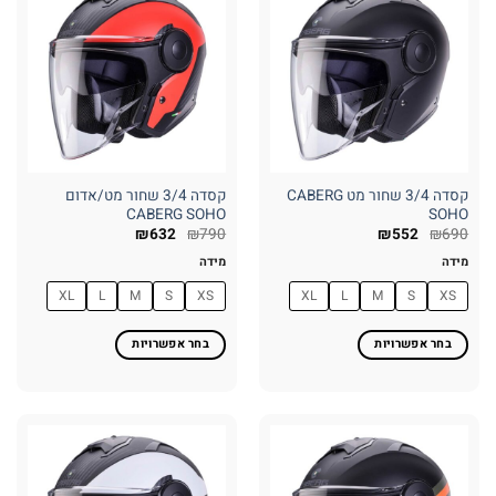
סוגים.
סוגים.
ניתן
ניתן
לבחור
לבחור
את
את
האפשרויות
האפשרויות
בעמוד
בעמוד
המוצר
המוצר
קסדה 3/4 שחור מט CABERG
קסדה 3/4 שחור מט/אדום
CABERG SOHO
SOHO
₪
632
₪
790
₪
552
₪
690
מידה
מידה
XL
L
M
S
XS
XL
L
M
S
XS
בחר אפשרויות
בחר אפשרויות
למוצר
למוצר
זה
זה
יש
יש
מספר
מספר
סוגים.
סוגים.
ניתן
ניתן