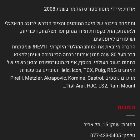
את
את
אודות איי די מוטורספורט הוקמה בשנת 2008
האפשרויות
האפשרויות
בעמוד
בעמוד
המוצר
המוצר
ומתמחה בייבוא של מיטב המותגים והציוד הנדרש לרוכב הדו-גלגלי
ולאופנוע, החל בקסדות וציוד ממוגן ועד מצלמות, דיבוריות,
ושיפורים לאופנועים.
החברה מייבאת את המותג ההולנדי היוקרתי REV'IT! שמפתחת
כבר מעל 80 שנה מיגון איכותי ברמה הכי גבוהה שניתן למצוא
בתחום בשוק העולמי. בנוסף, איי.די.מוטורספורט יבואן רשמי של
המותגים Held, Icon, TCX, Puig, R&G ועובדים עם עשרות
מותגים נוספים Pirelli, Metzler, Akrapovic, Komine, Castrol,
Arai, HJC, LS2, Ram Mount ועוד…
החנות
כתובת: שוקן 15, תל אביב
טלפון: 077-423-0405