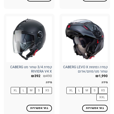
למוצר
למוצר
זה
זה
יש
יש
מספר
מספר
סוגים.
סוגים.
ניתן
ניתן
לבחור
לבחור
את
את
האפשרויות
האפשרויות
בעמוד
בעמוד
המוצר
המוצר
קסדה נפתחת CABERG LEVO X
קסדת 3/4 שחור מט CABERG
שחור מט/פחם/אדום
RIVIERA V4 X
₪
392
₪
490
₪
1,990
מידה
מידה
XL
L
M
S
XS
XL
L
M
S
XS
XXL
בחר אפשרויות
בחר אפשרויות