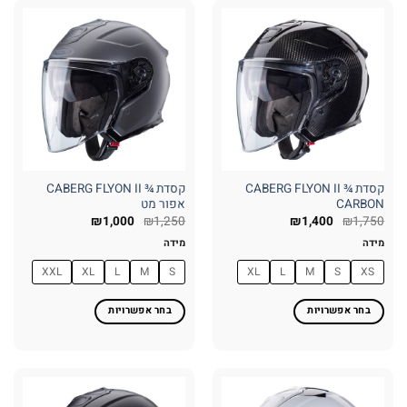
יש
יש
מספר
מספר
סוגים.
סוגים.
ניתן
ניתן
לבחור
לבחור
את
את
האפשרויות
האפשרויות
בעמוד
בעמוד
המוצר
המוצר
קסדת ¾ CABERG FLYON II
קסדת ¾ CABERG FLYON II
CARBON
אפור מט
₪
1,000
₪
1,250
₪
1,400
₪
1,750
מידה
מידה
XXL
XL
L
M
S
XL
L
M
S
XS
בחר אפשרויות
בחר אפשרויות
למוצר
למוצר
זה
זה
יש
יש
מספר
מספר