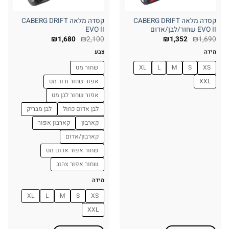
המוצר
המוצר
קסדה מלאה CABERG DRIFT
קסדה מלאה CABERG DRIFT
EVO II שחור/לבן/אדום
EVO II
₪
1,680
₪
2,100
₪
1,352
₪
1,690
מידה
צבע
XS
S
M
L
XL
שחור מט
XXL
אפור שחור ורוד מט
אפור שחור לבן מט
לבן אדום כחול
לבן מבריק
קארבון
קארבון אפור
קארבון/אדום
שחור אפור אדום מט
שחור אפור צהוב
מידה
XL
L
M
S
XS
XXL