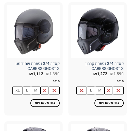
יש
יש
מספר
מספר
סוגים.
סוגים.
ניתן
ניתן
לבחור
לבחור
את
את
האפשרויות
האפשרויות
בעמוד
בעמוד
המוצר
המוצר
קסדה 3/4 נפתחת קרבון
קסדה 3/4 נפתחת שחור מט
CABERG GHOST X
CABERG GHOST X
₪
1,112
₪
1,390
₪
1,272
₪
1,590
מידה
מידה
XL
L
M
S
XS
XL
L
M
S
XS
בחר אפשרויות
בחר אפשרויות
למוצר
למוצר
זה
זה
יש
יש
מספר
מספר