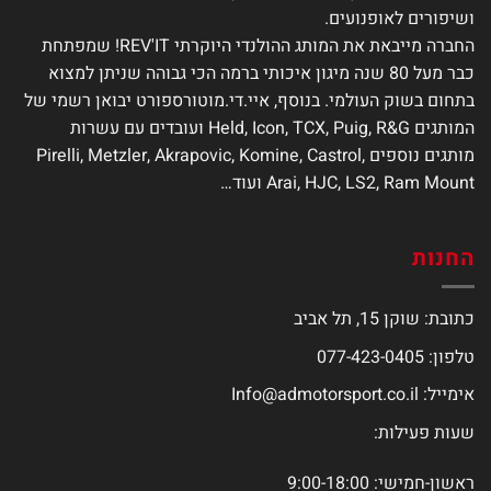
ושיפורים לאופנועים.
החברה מייבאת את המותג ההולנדי היוקרתי REV'IT! שמפתחת
כבר מעל 80 שנה מיגון איכותי ברמה הכי גבוהה שניתן למצוא
בתחום בשוק העולמי. בנוסף, איי.די.מוטורספורט יבואן רשמי של
המותגים Held, Icon, TCX, Puig, R&G ועובדים עם עשרות
מותגים נוספים Pirelli, Metzler, Akrapovic, Komine, Castrol,
Arai, HJC, LS2, Ram Mount ועוד…
החנות
כתובת: שוקן 15, תל אביב
טלפון: 077-423-0405
אימייל:
Info@admotorsport.co.il
שעות פעילות:
ראשון-חמישי: 9:00-18:00