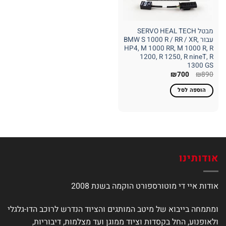
מבטל SERVO HEAL TECH
עבור BMW S 1000 R / RR / XR,
HP4, M 1000 RR, M 1000 R, R
1200, R 1250, R nineT, R
1300 GS
המחיר
המחיר
₪
700
₪
890
המקורי
הנוכחי
היה:
הוא:
הוספה לסל
₪700.
₪890.
אודותינו
אודות איי די מוטורספורט הוקמה בשנת 2008
ומתמחה בייבוא של מיטב המותגים והציוד הנדרש לרוכב הדו-גלגלי
ולאופנוע, החל בקסדות וציוד ממוגן ועד מצלמות, דיבוריות,