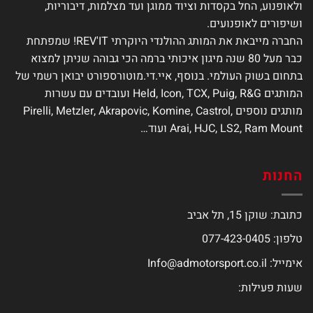
ולאופנוע, החל בקסדות וציוד ממוגן ועד מצלמות, דיבוריות,
ושיפורים לאופנועים.
החברה מייבאת את המותג ההולנדי היוקרתי REV'IT! שמפתחת
כבר מעל 80 שנה מיגון איכותי ברמה הכי גבוהה שניתן למצוא
בתחום בשוק העולמי. בנוסף, איי.די.מוטורספורט יבואן רשמי של
המותגים Held, Icon, TCX, Puig, R&G ועובדים עם עשרות
מותגים נוספים Pirelli, Metzler, Akrapovic, Komine, Castrol,
Arai, HJC, LS2, Ram Mount ועוד…
החנות
כתובת: שוקן 15, תל אביב
טלפון: 077-423-0405
אימייל:
Info@admotorsport.co.il
שעות פעילות: