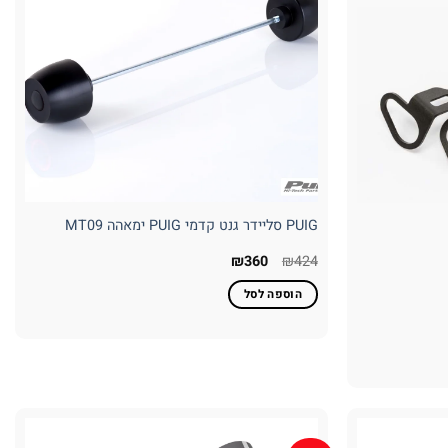
PUIG סליידר גנט קדמי PUIG ימאהה MT09
המחיר
המחיר
₪
360
₪
424
המקורי
הנוכחי
היה:
הוא:
הוספה לסל
₪360.
₪424.