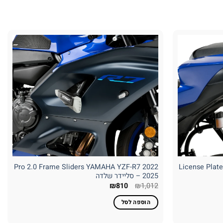
Pro 2.0 Frame Sliders YAMAHA YZF-R7 2022
License Plat
– 2025 סליידר שלדה
המחיר
המחיר
₪
810
₪
1,012
המקורי
הנוכחי
היה:
הוא:
הוספה לסל
₪810.
₪1,012.