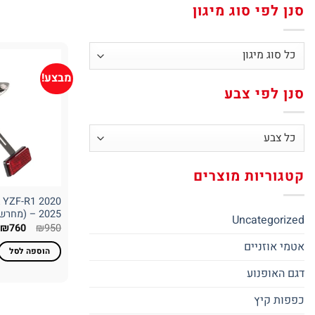
סנן לפי סוג מיגון
מבצע!
סנן לפי צבע
קטגוריות מוצרים
 YZF-R1 2020
– 2025 (מחרשה קצרה)
Uncategorized
המחיר
ה
₪
760
₪
950
המקורי
ה
אטמי אוזניים
היה:
ה
הוספה לסל
.
₪950.
דגם האופנוע
כפפות קיץ