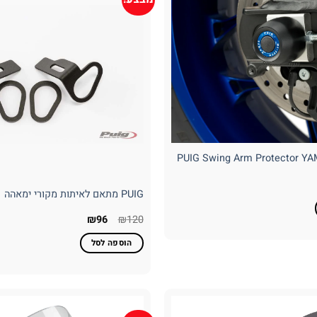
PUIG Swing Arm Protector Y
מחיר
נוכחי
PUIG מתאם לאיתות מקורי ימאהה
וא:
₪360
המחיר
המחיר
₪
96
₪
120
המקורי
הנוכחי
היה:
הוא:
הוספה לסל
₪96.
₪120.