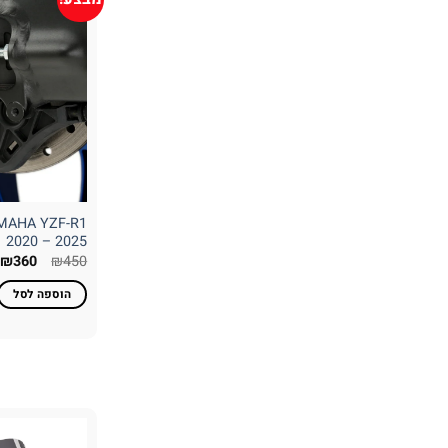
AMAHA YZF-R1
2020 – 2025
המחיר
ה
₪
360
₪
450
המקורי
ה
היה:
ה
הוספה לסל
.
₪450.