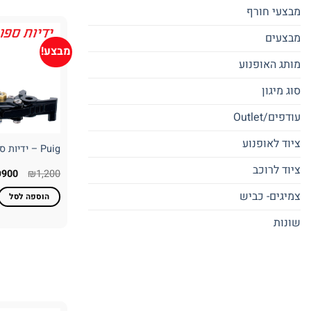
מבצעי חורף
מבצעים
מבצע!
מותג האופנוע
סוג מיגון
עודפים/Outlet
ציוד לאופנוע
Puig – ידיות ספורטיביות מתקפלת
ציוד לרוכב
המחי
₪
900
₪
1,200
המקו
היה:
צמיגים- כביש
הוספה לסל
,200.
שונות