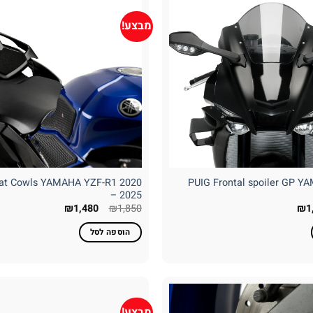
מבצע!
at Cowls YAMAHA YZF-R1 2020
PUIG Frontal spoiler GP 
– 2025
ר
המחיר
המחיר
המחיר
₪
1,480
₪
1,850
₪
1
רי
הנוכחי
המקורי
הנוכחי
הוא:
היה:
הוא:
הוספה לסל
₪1,480.
₪1,850.
₪1,370.
₪1
מבצע!