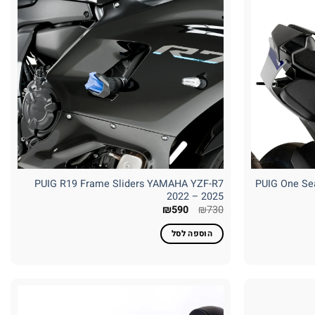
PUIG R19 Frame Sliders YAMAHA YZF-R7
PUIG One Se
2022 – 2025
המחיר
המחיר
₪
590
₪
730
המקורי
הנוכחי
היה:
הוא:
הוספה לסל
₪590.
₪730.