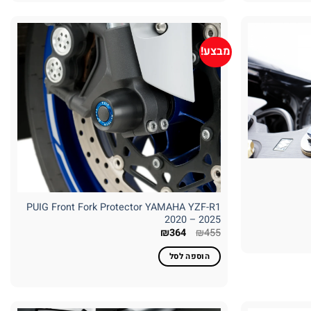
מבצע!
PUIG Front Fork Protector YAMAHA YZF-R1
2020 – 2025
המחיר
המחיר
₪
364
₪
455
המקורי
הנוכחי
היה:
הוא:
הוספה לסל
₪364.
₪455.