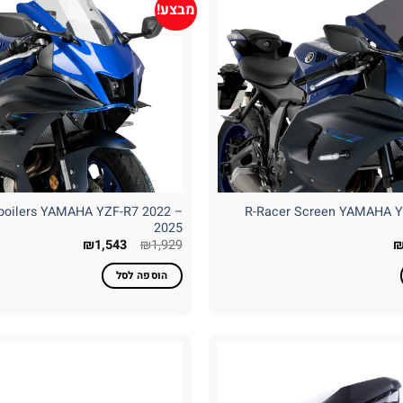
מבצע!
poilers YAMAHA YZF-R7 2022 –
R-Racer Screen YAMAHA Y
2025
ר
המחיר
המחיר
המחיר
₪
1,543
₪
1,929
רי
הנוכחי
המקורי
הנוכחי
הוא:
היה:
הוא:
הוספה לסל
₪1,543.
₪1,929.
₪822.
₪1