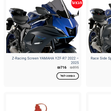
מבצע!
Z-Racing Screen YAMAHA YZF-R7 2022 –
Race Side S
2025
המחיר
המחיר
₪
716
₪
895
המקורי
הנוכחי
היה:
הוא:
הוספה לסל
₪716.
₪895.