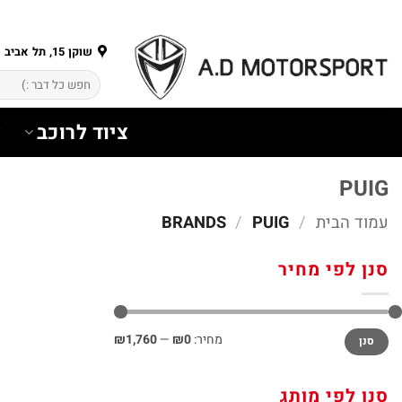
Ski
t
conten
שוקן 15, תל אביב
חיפוש
עבור:
ציוד לרוכב
צ
PUIG
עמוד הבית
/
BRANDS
PUIG
/
סנן לפי מחיר
מחיר
מחיר
מחיר:
₪0
—
₪1,760
סנן
מינימלי
מקסימלי
סנן לפי מותג