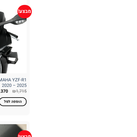
מבצע!
YAMAHA YZF-R1
2020 – 2025
המחי
,370
₪
1,715
המקו
היה:
הוספה לסל
,715.
מבצע!