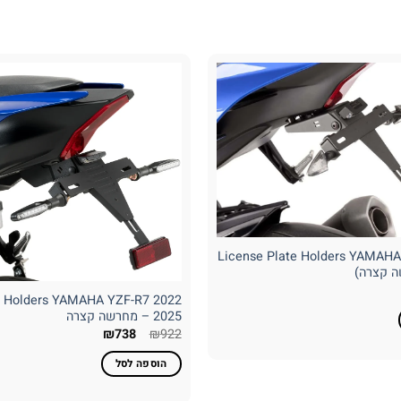
License Plate Holders YAMAHA
מחיר
e Holders YAMAHA YZF-R7 2022
נוכחי
וא:
– 2025 מחרשה קצרה
₪760
המחיר
המחיר
₪
738
₪
922
המקורי
הנוכחי
היה:
הוא:
הוספה לסל
₪738.
₪922.