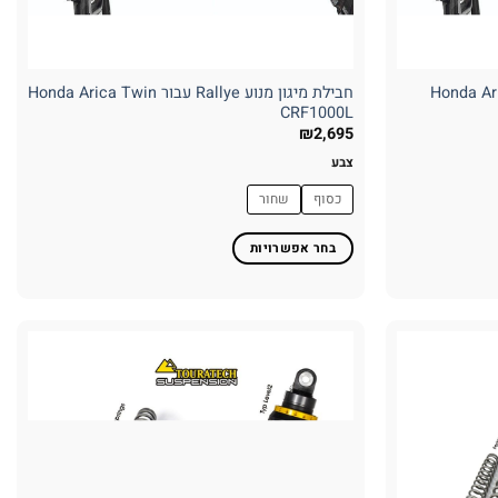
ן מלאה Rallye עבור Honda Arica
חבילת מיגון מנוע Rallye עבור Honda Arica Twin
CRF1000L
₪
2,695
צבע
כסוף
שחור
בחר אפשרויות
למוצר
זה
יש
מספר
סוגים.
ניתן
לבחור
את
האפשרויות