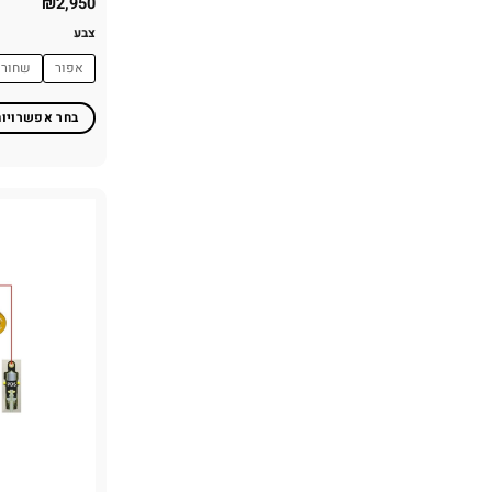
₪
2,950
צבע
אפור
שחור
בחר אפשרויות
למוצר
זה
יש
מספר
סוגים.
ניתן
לבחור
את
האפשרויות
בעמוד
המוצר