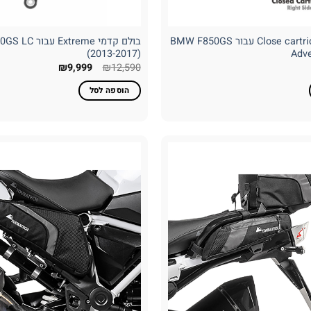
בולם קדמי Close cartridge עבור BMW F850GS
בולם קדמי treme
(2013-2017)
Adve
המחיר
המחיר
₪
9,999
₪
12,590
המקורי
הנוכחי
היה:
הוא:
הוספה לסל
₪9,999.
₪12,590.