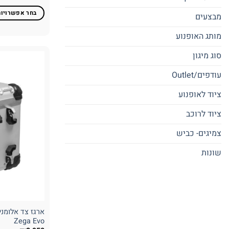
בחר אפשרויות
מבצעים
למוצר
מותג האופנוע
זה
יש
סוג מיגון
מספר
סוגים.
עודפים/Outlet
ניתן
ציוד לאופנוע
לבחור
את
ציוד לרוכב
האפשרויות
בעמוד
צמיגים- כביש
המוצר
שונות
Zega Evo