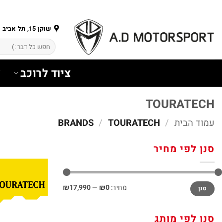
Ski
t
conten
שוקן 15, תל אביב
חיפוש
עבור:
ציוד לרוכב
צ
TOURATECH
עמוד הבית
/
BRANDS
TOURATECH
/
סנן לפי מחיר
מחיר
מחיר
מחיר:
₪0
—
₪17,990
סנן
מינימלי
מקסימלי
סנן לפי מותג