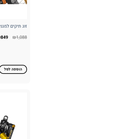
זוג תיקים למגנים מקור
המחי
₪
849
₪
1,088
המקו
היה:
,088.
הוספה לסל