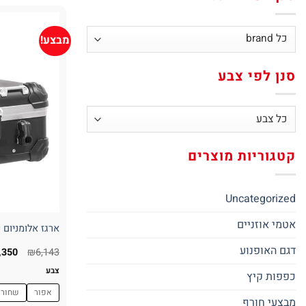
מבצע!
סנן לפי צבע
קטגוריות מוצרים
Uncategorized
אטמי אוזניים
ארגז אלומניום עליון 25 ליטר עם 
דגם האופנוע
המחי
,350
₪
6,143
המקו
היה:
צבע
כפפות קיץ
,143.
אפור
שחור
מבצעי חורף