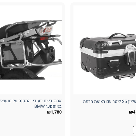
ארגז כלים ייעודי והתקנה על מנשאי
רצועת הרמה
באופנועי BMW
ר
המחיר
₪
1,780
₪
4
רי
הנוכחי
הוא:
₪4,350.
₪6