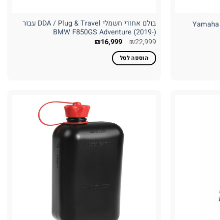
בולם אחורי חשמלי DDA / Plug & Travel עבור
BMW F850GS Adventure (2019-)
המחיר
המחיר
₪
16,999
₪
22,999
המקורי
הנוכחי
היה:
הוא:
הוספה לסל
₪16,999.
₪22,999.