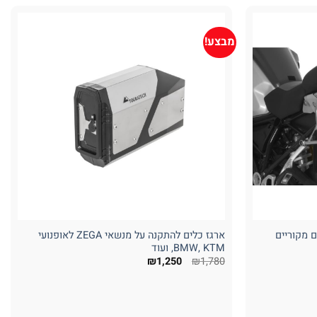
מבצע!
ם מקוריים
ארגז כלים להתקנה על מנשאי ZEGA לאופנועי
BMW, KTM, ועוד
המחיר
המחיר
₪
1,250
₪
1,780
המקורי
הנוכחי
היה:
הוא:
₪1,250.
₪1,780.