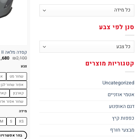
סנן לפי צבע
קסדה מלאה CABERG DRIFT EVO II
1,680
₪
2,100
קטגוריות מוצרים
צבע
שחור מט
אפ
Uncategorized
אפור שחור לבן 
קארבון
קארב
אטמי אוזניים
שחור אפור אדו
דגם האופנוע
מידה
כפפות קיץ
M
S
XS
מבצעי חורף
בחר אפשרויות