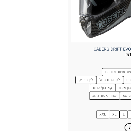
₪
ור שחור ורוד מט
מט
לבן אדום כחול
לבן מבריק
ון אפור
קארבון/אדום
ם מט
שחור אפור צהוב
XXL
XL
L