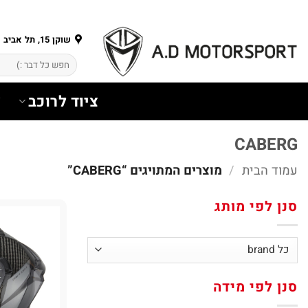
Ski
t
conten
שוקן 15, תל אביב
חיפוש
עבור:
ציוד לרוכב
צ
CABERG
עמוד הבית
/
מוצרים המתויגים “CABERG”
סנן לפי מותג
סנן לפי מידה