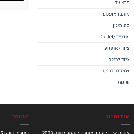
מבצעים
למוצר
זה
מותג האופנוע
יש
מספר
סוג מיגון
סוגים.
עודפים/Outlet
ניתן
לבחור
ציוד לאופנוע
את
האפשרויות
ציוד לרוכב
בעמוד
צמיגים- כביש
המוצר
שונות
אודותינו
החנות
אודות איי די מוטורספורט הוקמה בשנת 2008
כתובת: שוקן 15, תל אביב