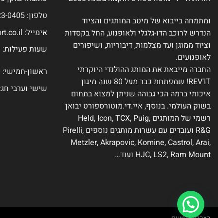
טלפון: 077-423-0405
ומתמחה בייבוא של מיטב המותגים והציוד
אימייל:
t.co.il
הנדרש לרוכב הדו-גלגלי ולאופנוע, החל בקסדות
וציוד ממוגן ועד מצלמות, דיבוריות, ושיפורים
שעות פעילות:
לאופנועים.
החברה מייבאת את המותג ההולנדי היוקרתי
ראשון-חמישי: 9:00-18:00
REV'IT! שמפתחת כבר מעל 80 שנה מיגון
שישי וערבי חג: :00-14:00
איכותי ברמה הכי גבוהה שניתן למצוא בתחום
בשוק העולמי. בנוסף, איי.די.מוטורספורט יבואן
רשמי של המותגים Held, Icon, TCX, Puig,
R&G ועובדים עם עשרות מותגים נוספים Pirelli,
Metzler, Akrapovic, Komine, Castrol, Arai,
HJC, LS2, Ram Mount ועוד…