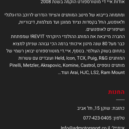
אודות איי די מוטורספורט הוקמה בשנת 2008
האפשרויות
האפשרויות
בעמוד
בעמוד
המוצר
המוצר
ומתמחה בייבוא של מיטב המותגים והציוד הנדרש לרוכב הדו-גלגלי
ולאופנוע, החל בקסדות וציוד ממוגן ועד מצלמות, דיבוריות,
ושיפורים לאופנועים.
החברה מייבאת את המותג ההולנדי היוקרתי REV'IT! שמפתחת
כבר מעל 80 שנה מיגון איכותי ברמה הכי גבוהה שניתן למצוא
בתחום בשוק העולמי. בנוסף, איי.די.מוטורספורט יבואן רשמי של
המותגים Held, Icon, TCX, Puig, R&G ועובדים עם עשרות
מותגים נוספים Pirelli, Metzler, Akrapovic, Komine, Castrol,
Arai, HJC, LS2, Ram Mount ועוד…
החנות
כתובת: שוקן 15, תל אביב
טלפון: 077-423-0405
אימייל:
Info@admotorsport.co.il