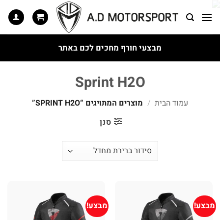
Ski
t
conten
מבצעי חורף מחכים לכם באתר
Sprint H2O
עמוד הבית
/
מוצרים המתויגים “SPRINT H2O”
סנן
מבצע!
מבצע!