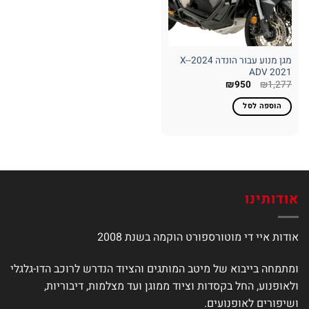
מגן מנוע עבור הונדה 2024-X-
ADV 2021
המחיר
המחיר
₪
950
₪
1,277
המקורי
הנוכחי
היה:
הוא:
הוספה לסל
₪950.
₪1,277.
אודותינו
אודות איי די מוטורספורט הוקמה בשנת 2008
ומתמחה בייבוא של מיטב המותגים והציוד הנדרש לרוכב הדו-גלגלי
ולאופנוע, החל בקסדות וציוד ממוגן ועד מצלמות, דיבוריות,
ושיפורים לאופנועים.