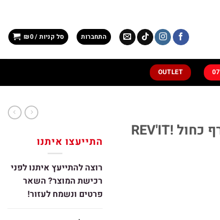
התחברות
סל קניות /
0
₪
OUTLET
כפפות רכיבה לחורף כחול REV'IT!
התייעצו איתנו
רוצה להתייעץ איתנו לפני
רכישת המוצר? השאר
פרטים ונשמח לעזור!