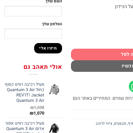
השם שלך
 הכידון
הטלפון שלך
RE
 לסל
כשיו
אולי תאהב גם
מעיל רכיבה רוויט כסוף
כחול Quantum 3 Air
REV'IT! Jacket
יות שונים. המחירים באתר הנם
Quantum 3 Air
₪
1,338
₪
1,070
מעיל רכיבה רוויט אפור
רף
,
מבצעים
,
ציוד לרוכב
אדום Quantum 3 Air