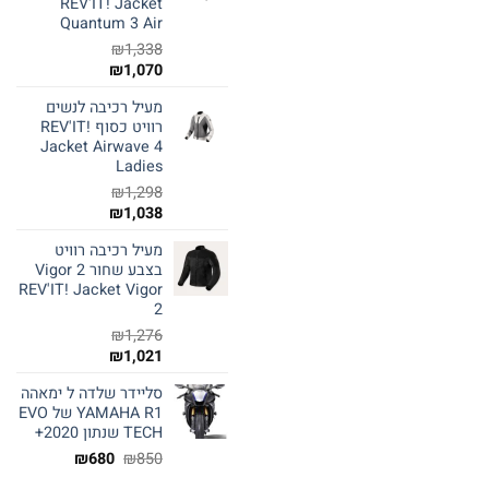
REV'IT! Jacket
Quantum 3 Air
₪
1,338
₪
1,070
מעיל רכיבה לנשים
רוויט כסוף REV'IT!
Jacket Airwave 4
Ladies
₪
1,298
₪
1,038
מעיל רכיבה רוויט
בצבע שחור Vigor 2
REV'IT! Jacket Vigor
2
₪
1,276
₪
1,021
סליידר שלדה ל ימאהה
YAMAHA R1 של EVO
TECH שנתון 2020+
המחיר
המחיר
₪
680
₪
850
המקורי
הנוכחי