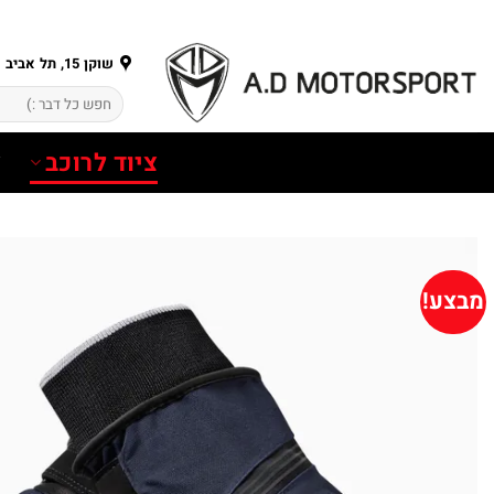
Ski
t
conten
שוקן 15, תל אביב
חיפוש
עבור:
ציוד לרוכב
צ
מבצע!