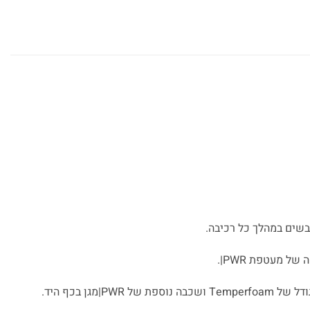
היה:
הוא:
₪680.
₪850.
 מעטפת PWR|.