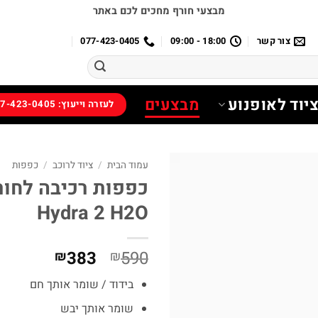
מבצעי חורף מחכים לכם באתר
צור קשר
18:00 - 09:00
077-423-0405
יוד לאופנוע
מבצעים
לעזרה וייעוץ: 077-423-0405
עמוד הבית
/
ציוד לרוכב
/
כפפות
Hydra 2 H2O
המחיר
המחיר
383
590
₪
₪
המקורי
הנוכחי
בידוד / שומר אותך חם
היה:
הוא:
₪383.
₪590.
שומר אותך יבש