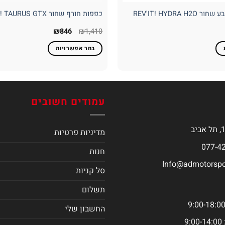
REV'IT! HYDRA 
כפפות חורף שחור REVIT! TAURUS GTX
מחיר
המחיר
המחיר
₪
846
₪
1,410
נוכחי
המקורי
הנוכחי
וא:
היה:
הוא:
בחר אפשרויות
₪846.
₪1,410.
₪325
למוצר
זה
יש
מספר
עמודים חשובים
סוגים.
ניתן
לבחור
מדיניות פרטיות
את
חנות
האפשרויות
Info@admotorspor
בעמוד
סל קניות
המוצר
תשלום
החשבון שלי
9