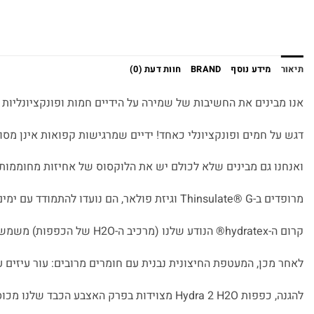
תיאור
מידע נוסף
BRAND
חוות דעת (0)
אנו מבינים את החשיבות של שמירה על הידיים חמות ופונקציונליות 
דגש על חמים ופונקציונלי כאחד! ידיים שמרגישות קפואות אינן מסוג
ואנחנו גם מבינים שלא לכולם יש את הלוקסוס של אחיזות מחוממות. לכן קיימות כ
מרופדים ב-Thinsulate® G וגיזת פולאר, הם נועדו להתמודד עם ימים עירוניים קרים ורטובים.
קרום ה-hydratex® הנודע שלנו (מרכיב ה-H2O של הכפפות) משמש במבנה Z-Liner עם טכנולוגיית McFit® כדי לשמור על דברים נוחים ויבשים במהלך כל רכיבה.
לאחר מכן, המעטפת החיצונית נבנית עם חומרים מרובים: עור עיזים ע
להגנה, כפפות Hydra 2 H2O מצוידות בפרק האצבע הכבד שלנו מכוסה צלעות קשיח, מחוון כף היד של Temperfoam®, פרקי אצבעות ואגודל של Temperfoam ושכבה נוספת של PWR|מגן בכף היד.