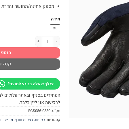
מספק אחיזה/תחושה נהדרת על
מידה
XL
כמות של כפפות רכיבה לחורף כחול V'IT! Hydra 2 H2O
הוספה
קנה ע
יש לך שאלה בנוגע למוצר?
המחירים בסניף ובאתר עלולים לה
לרכישה און ליין בלבד.
מק"ט:
FGS086-0380
קטגוריות:
כפפות
,
כפפות חורף
,
מבצעי חו