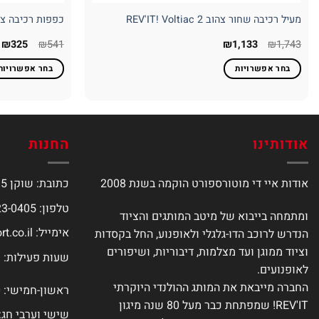
מעיל רכיבה שחור צהוב REV'IT! Voltiac 2
כפפות רכיבה צבע שחור H2O
המחיר
המחיר
המחיר
ה
₪
325
₪
541
₪
1,133
₪
1,743
המקורי
הנוכחי
המקורי
ה
היה:
הוא:
היה:
ה
בחר אפשרויות
בחר אפשרויות
.
₪541.
₪1,133.
₪1,743.
למוצר
למוצר
זה
זה
יש
יש
מספר
מספר
אודותינו
החנות
סוגים.
סוגים.
ניתן
ניתן
אודות איי די מוטורספורט הוקמה בשנת 2008
כתובת: שוקן 15, תל אביב
לבחור
לבחור
את
את
טלפון: 077-423-0405
ומתמחה בייבוא של מיטב המותגים והציוד
האפשרויות
האפשרויות
אימייל:
t.co.il
הנדרש לרוכב הדו-גלגלי ולאופנוע, החל בקסדות
בעמוד
בעמוד
המוצר
המוצר
וציוד ממוגן ועד מצלמות, דיבוריות, ושיפורים
שעות פעילות:
לאופנועים.
החברה מייבאת את המותג ההולנדי היוקרתי
ראשון-חמישי: 9:00-18:00
REV'IT! שמפתחת כבר מעל 80 שנה מיגון
שישי וערבי חג: :00-14:00