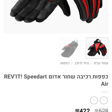
עמוד הבית
/
ציוד לרוכב
/
כפפות
כפפות רכיבה שחור אדום REV'IT! Speedart
Air
המחיר
המחיר
422
528
₪
₪