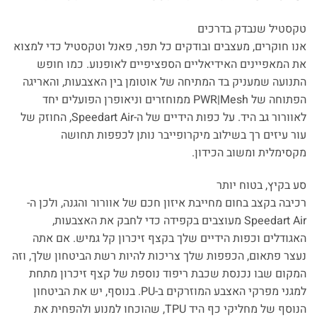
טקסטיל שנבדק בדרכים
אנו חוקרים, מעצבים ובודקים כל תפר, פאנל וטקסטיל כדי למצוא
את המאפיינים האידיאליים הספציפיים לאופנוע. כמו חופש
התנועה שמעניק בד המתיחה של אוטומן בין האצבעות, והאריגה
הפתוחה של PWR|Mesh ממוחזרים וניאופרן הפועלים יחד
לאוורור גב היד. על כפות הידיים של ה-Speedart Air, החוזק של
עור עיזים רך בשילוב מיקרופייבר נותן לכפפות תחושה
מקסימלית ומשוב הכידון.
סע בקיץ, בטוח יותר
רכיבה בקצב בחום מחייבת איזון חכם של אוורור והגנה, ולכן ה-
Speedart Air מעוצבים בקפידה כדי לחבק את האצבעות,
האגודלים וכפות הידיים שלך בקצף זיכרון קל גמיש. אם אתה
נעצר פתאום, הכפפות שלך צריכות להיות רשת הביטחון שלך, וזה
המקום שבו נכנסת שכבת ריפוד נוספת של קצף זיכרון מתחת
למגני מפרקי האצבע המוזרקים ב-PU. בנוסף, יש את הביטחון
הנוסף של מחליקי כף היד TPU, שהוכחו למנוע ולהפחית את