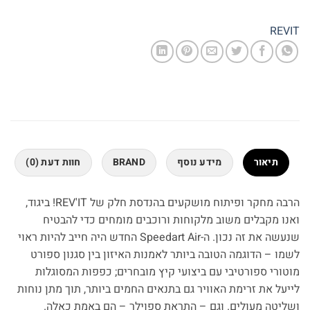
REVIT
תיאור
מידע נוסף
BRAND
חוות דעת (0)
הרבה מחקר ופיתוח מושקעים בהנדסת חלק של REV'IT! ביגוד,
ואנו מקבלים משוב מלקוחות ורוכבים מומחים כדי להבטיח
שנעשה את זה נכון. ה-Speedart Air החדש היה חייב להיות ראוי
לשמו – הדוגמה הטובה ביותר לאמנות האיזון בין סגנון ספורט
מוטורי ספורטיבי עם ביצועי קיץ מובחרים; כפפות המסוגלות
לייעל את זרימת האוויר גם בתנאים החמים ביותר, תוך מתן נוחות
ושליטה מעולים. וגם – התראת ספוילר – הם באמת כאלה.