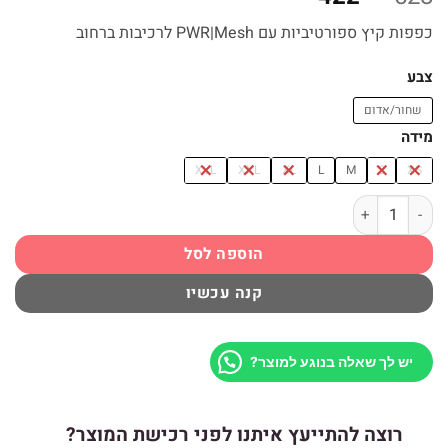
המקורי
הנוכחי
כפפות קיץ ספורטיביות עם PWR|Mesh לרכיבות ברחוב
היה:
הוא:
₪422.
₪528.
צבע
שחור/אדום
מידה
XYL
XXL
XL
L
M
S
XS
כמות של כפפות רכיבה שחור אדום REV'IT! Speedart Air
הוספה לסל
קנה עכשיו
יש לך שאלה בנוגע למוצר?
רוצה להתייעץ איתנו לפני רכישת המוצר?