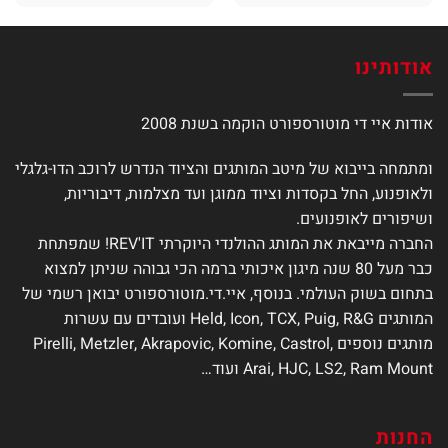
זה
זה
יש
יש
מספר
מספר
אודותינו
סוגים.
סוגים.
ניתן
ניתן
לבחור
לבחור
אודות איי די מוטורספורט הוקמה בשנת 2008
את
את
האפשרויות
האפשרויות
ומתמחה בייבוא של מיטב המותגים והציוד הנדרש לרוכב הדו-גלגלי
בעמוד
בעמוד
ולאופנוע, החל בקסדות וציוד ממוגן ועד מצלמות, דיבוריות,
המוצר
המוצר
ושיפורים לאופנועים.
החברה מייבאת את המותג ההולנדי היוקרתי REV'IT! שמפתחת
כבר מעל 80 שנה מיגון איכותי ברמה הכי גבוהה שניתן למצוא
בתחום בשוק העולמי. בנוסף, איי.די.מוטורספורט יבואן רשמי של
המותגים Held, Icon, TCX, Puig, R&G ועובדים עם עשרות
מותגים נוספים Pirelli, Metzler, Akrapovic, Komine, Castrol,
Arai, HJC, LS2, Ram Mount ועוד…
החנות