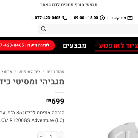
מבצעי חורף מחכים לכם באתר
צור קשר
18:00 - 09:00
077-423-0405
יוד לאופנוע
מבצעים
לעזרה וייעוץ: 077-423-0405
עמוד הבית
/
ציוד לאופנוע
/
אדוונצ׳ר
מגביהי ומסיטי כידון 
699
₪
LC)/ R1200GS Adventure (LC)
כמות של מגביהי ומסיטי כידון עבור MW