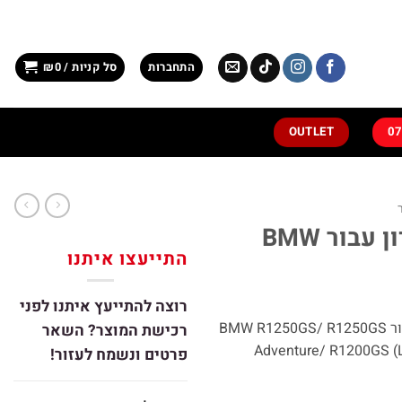
התחברות
סל קניות /
0
₪
OUTLET
עבור BMW
התייעצו איתנו
רוצה להתייעץ איתנו לפני
הגבהה אופסט לכידון 35 מ"מ, עבור BMW R1250GS/ R1250GS
רכישת המוצר? השאר
Adventure/ R1200GS (
פרטים ונשמח לעזור!
B