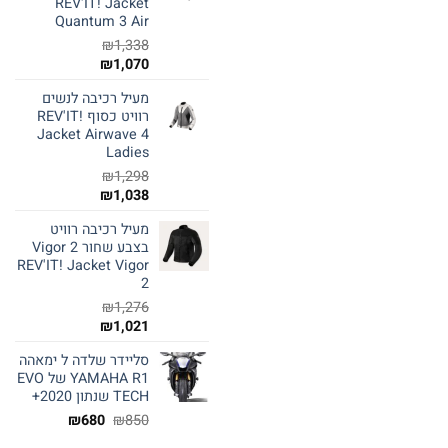
REV'IT! Jacket
Quantum 3 Air
₪
1,338
₪
1,070
מעיל רכיבה לנשים
רוויט כסוף REV'IT!
Jacket Airwave 4
Ladies
₪
1,298
₪
1,038
מעיל רכיבה רוויט
בצבע שחור Vigor 2
REV'IT! Jacket Vigor
2
₪
1,276
₪
1,021
סליידר שלדה ל ימאהה
YAMAHA R1 של EVO
TECH שנתון 2020+
המחיר
המחיר
₪
680
₪
850
המקורי
הנוכחי