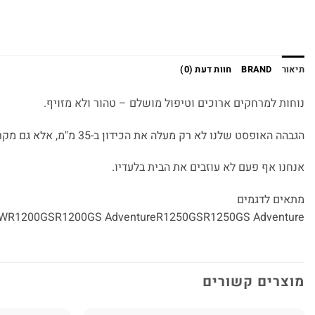
תיאור
BRAND
חוות דעת (0)
נוחות למרחקים ארוכים וטיפול מושלם – טהור ולא מזויף.
הגבהה האופסט שלנו לא רק מעלה את הכידון ב-35 מ"מ, אלא גם מקרבת אותו ב-20 מ"מ לרוכב. זה מספק ארגונומיה מושלמת לרוכבים גבוהים ומאפשר גם סגנון רכיבה ספורטיבי הרבה יותר.
אנחנו אף פעם לא עוזבים את הבית בלעדיו.
מתאים לדגמים
WR1200GSR1200GS AdventureR1250GSR1250GS Adventure
מוצרים קשורים