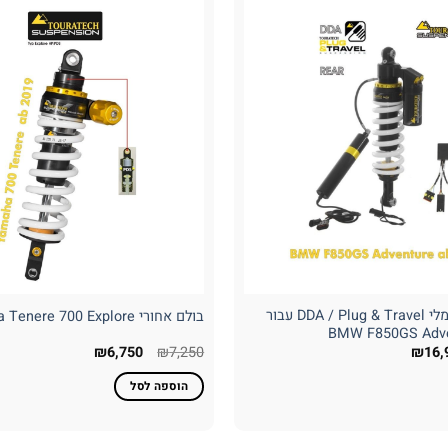
בולם אחורי חשמלי DDA / Plug & Travel עבור
בולם אחורי Yamaha Tenere 700 Explore
BMW F850GS Adven
יר
המחיר
המחיר
המחיר
₪
6,750
₪
7,250
₪
16,
רי
הנוכחי
המקורי
הנוכחי
הוא:
היה:
הוא:
הוספה לסל
₪6,750.
₪7,250.
₪16,999.
₪22,