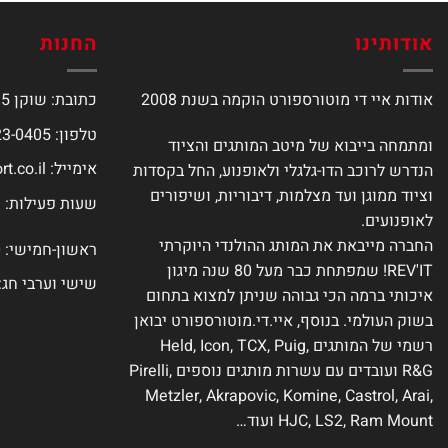
אודותינו
החנות
אודות איי די מוטורספורט הוקמה בשנת 2008
כתובת: שוקן 15, תל אביב
טלפון: 077-423-0405
ומתמחה בייבוא של מיטב המותגים והציוד
אימייל:
t.co.il
הנדרש לרוכב הדו-גלגלי ולאופנוע, החל בקסדות
וציוד ממוגן ועד מצלמות, דיבוריות, ושיפורים
שעות פעילות:
לאופנועים.
החברה מייבאת את המותג ההולנדי היוקרתי
ראשון-חמישי: 9:00-18:00
REV'IT! שמפתחת כבר מעל 80 שנה מיגון
שישי וערבי חג: :00-14:00
איכותי ברמה הכי גבוהה שניתן למצוא בתחום
בשוק העולמי. בנוסף, איי.די.מוטורספורט יבואן
רשמי של המותגים Held, Icon, TCX, Puig,
R&G ועובדים עם עשרות מותגים נוספים Pirelli,
Metzler, Akrapovic, Komine, Castrol, Arai,
HJC, LS2, Ram Mount ועוד…