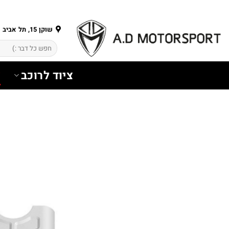
Ski
t
conten
שוקן 15, תל אביב
חיפוש
עבור:
ציוד לרוכב
צ