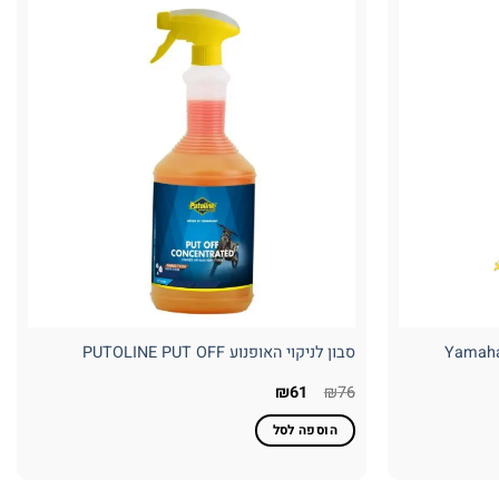
סבון לניקוי האופנוע PUTOLINE PUT OFF
המחיר
המחיר
₪
61
₪
76
המקורי
הנוכחי
היה:
הוא:
הוספה לסל
₪61.
₪76.