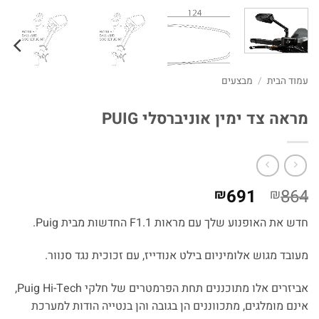
עמוד הבית
/
מבצעים
מראה צד ימין אוניברסלי PUIG
המחיר
המחיר
691
864
₪
₪
המקורי
הנוכחי
חדש את האופנוע שלך עם מראות F1.1 החדשות מבית Puig.
היה:
הוא:
₪691.
₪864.
מעובד מגוש אלומיניום בילט אנודייז, עם זכוכית נגד סנוור.
אביזרים אלו מתוכננים תחת הפרמטרים של חלקי Puig Hi-Tech,
אינם מומלגים, מתכווננים הן בגובה והן בנטייה הודות למערכת