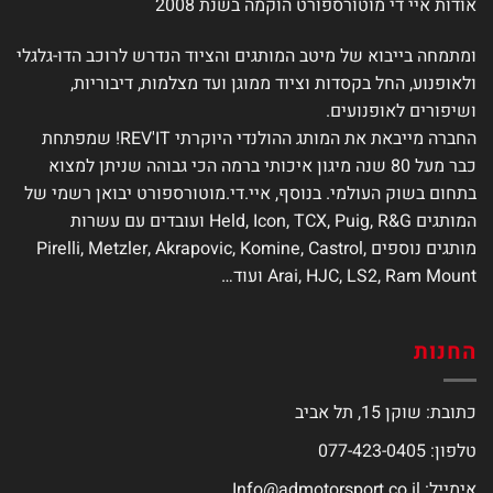
אודות איי די מוטורספורט הוקמה בשנת 2008
את
את
האפשרויות
האפשרויות
ומתמחה בייבוא של מיטב המותגים והציוד הנדרש לרוכב הדו-גלגלי
בעמוד
בעמוד
ולאופנוע, החל בקסדות וציוד ממוגן ועד מצלמות, דיבוריות,
המוצר
המוצר
ושיפורים לאופנועים.
החברה מייבאת את המותג ההולנדי היוקרתי REV'IT! שמפתחת
כבר מעל 80 שנה מיגון איכותי ברמה הכי גבוהה שניתן למצוא
בתחום בשוק העולמי. בנוסף, איי.די.מוטורספורט יבואן רשמי של
המותגים Held, Icon, TCX, Puig, R&G ועובדים עם עשרות
מותגים נוספים Pirelli, Metzler, Akrapovic, Komine, Castrol,
Arai, HJC, LS2, Ram Mount ועוד…
החנות
כתובת: שוקן 15, תל אביב
טלפון: 077-423-0405
אימייל:
Info@admotorsport.co.il